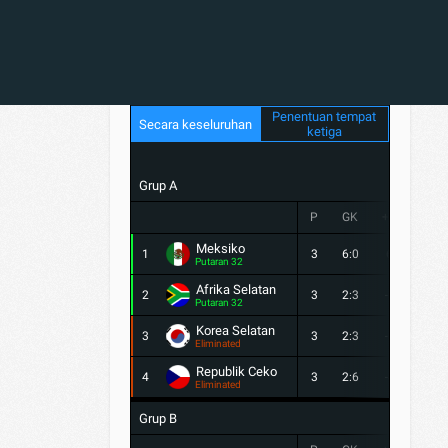
Penentuan tempat
Secara keseluruhan
ketiga
Grup A
P
GK
+/-
PTS
Meksiko
1
3
6:0
6
9
Putaran 32
Afrika Selatan
2
3
2:3
-1
4
Putaran 32
Korea Selatan
3
3
2:3
-1
3
Eliminated
Republik Ceko
4
3
2:6
-4
1
Eliminated
Grup B