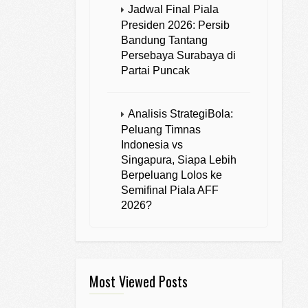
Jadwal Final Piala
Presiden 2026: Persib
Bandung Tantang
Persebaya Surabaya di
Partai Puncak
Analisis StrategiBola:
Peluang Timnas
Indonesia vs
Singapura, Siapa Lebih
Berpeluang Lolos ke
Semifinal Piala AFF
2026?
Most Viewed Posts