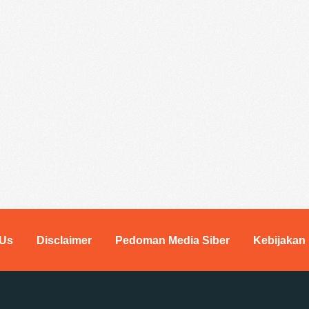
 Us
Disclaimer
Pedoman Media Siber
Kebijakan 