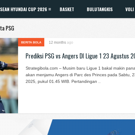
SEAN HYUNDAI CUP 2026
BASKET
BULUTANGKIS
VOLI
rita PSG
12 months
ago
BERITA BOLA
Prediksi PSG vs Angers DI Ligue 1 23 Agustus 
Strategibola.com – Musim baru Ligue 1 bakal makin pan
akan menjamu Angers di Parc des Princes pada Sabtu, 2
2025, pukul 01.45 WIB. Pertandingan ..