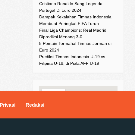
Cristiano Ronaldo Sang Legenda
Portugal Di Euro 2024
Dampak Kekalahan Timnas Indonesia
Membuat Peringkat FIFA Turun
Final Liga Champions: Real Madrid
Diprediksi Menang 3-0
5 Pemain Termahal Timnas Jerman di
Euro 2024
Prediksi Timnas Indonesia U-19 vs
Filipina U-19, di Piala AFF U-19
Privasi
Redaksi