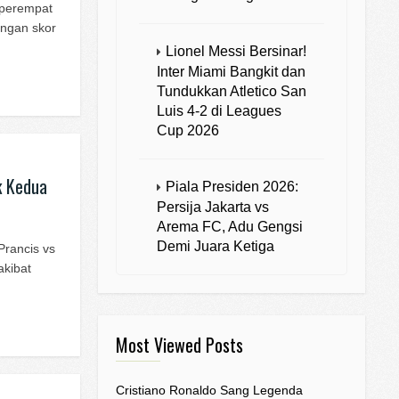
 perempat
engan skor
Lionel Messi Bersinar!
Inter Miami Bangkit dan
Tundukkan Atletico San
Luis 4-2 di Leagues
Cup 2026
k Kedua
Piala Presiden 2026:
Persija Jakarta vs
Arema FC, Adu Gengsi
Demi Juara Ketiga
Prancis vs
akibat
Most Viewed Posts
Cristiano Ronaldo Sang Legenda