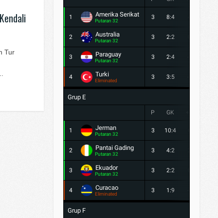
Kendali
Amerika Serikat
1
3
8:4
4
6
Putaran 32
Australia
2
3
2:2
0
4
Putaran 32
n Tur
Paraguay
3
3
2:4
-2
4
Putaran 32
..
Turki
4
3
3:5
-2
3
Eliminated
Grup E
P
GK
+/-
PTS
Jerman
1
3
10:4
6
6
Putaran 32
Pantai Gading
2
3
4:2
2
6
Putaran 32
Ekuador
3
3
2:2
0
4
Putaran 32
Curacao
4
3
1:9
-8
1
Eliminated
Grup F