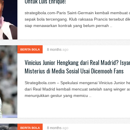
Untuk Luis Enrique!
strategibola.com-Paris Saint-Germain kembali membuat 
sepak bola tercengang. Klub raksasa Prancis tersebut d
siap menawarkan kontrak yang belum pernah ..
8 months
ago
BERITA BOLA
Vinicius Junior Hengkang dari Real Madrid? Isya
Misterius di Media Sosial Usai Dicemooh Fans
Strategibola.com – Spekulasi mengenai Vinicius Junior 
dari Real Madrid kembali mencuat setelah sang winger as
menunjukkan gestur yang memicu ..
8 months
ago
BERITA BOLA