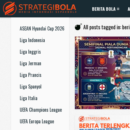
BERITA BOLA
A
All posts tagged in: ber
ASEAN Hyundai Cup 2026
Liga Indonesia
Liga Inggris
Liga Jerman
Liga Prancis
Liga Spanyol
Liga Italia
UEFA Champions League
UEFA Europa League