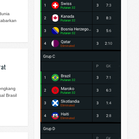
Swiss
1
3
7:3
4
7
Putaran 32
dunia
Kanada
2
3
8:3
5
4
ikabarkan
Putaran 32
Bosnia Herzegovina
3
3
5:6
-1
4
Putaran 32
Qatar
4
3
2:10
-8
1
Eliminated
Grup C
rat
P
GK
+/-
PTS
Brazil
1
3
7:1
6
7
Putaran 32
hengkang
Maroko
2
3
6:3
3
7
Putaran 32
al Brasil
Skotlandia
3
3
1:4
-3
3
Eliminated
Haiti
4
3
2:8
-6
0
Eliminated
Grup D
P
GK
+/-
PTS