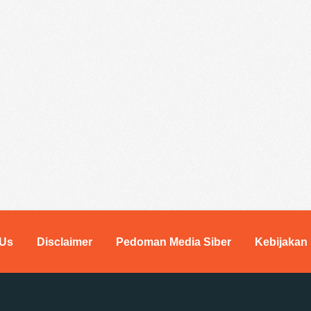
 Us
Disclaimer
Pedoman Media Siber
Kebijakan 