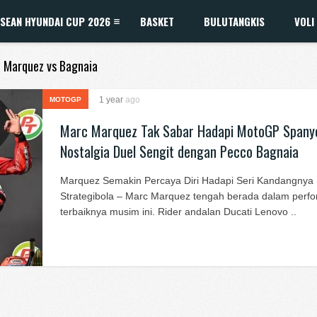
SEAN HYUNDAI CUP 2026
BASKET
BULUTANGKIS
VOLI
el Marquez vs Bagnaia
1 year
ago
MOTOGP
Marc Marquez Tak Sabar Hadapi MotoGP Spanyo
Nostalgia Duel Sengit dengan Pecco Bagnaia
Marquez Semakin Percaya Diri Hadapi Seri Kandangnya
Strategibola – Marc Marquez tengah berada dalam perf
terbaiknya musim ini. Rider andalan Ducati Lenovo ..