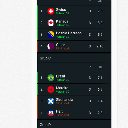
P
GK
+/-
PTS
Swiss
1
3
7:3
4
7
Putaran 32
Kanada
2
3
8:3
5
4
Putaran 32
Bosnia Herzegovina
3
3
5:6
-1
4
Putaran 32
Qatar
4
3
2:10
-8
1
Eliminated
Grup C
P
GK
+/-
PTS
Brazil
1
3
7:1
6
7
Putaran 32
Maroko
2
3
6:3
3
7
Putaran 32
Skotlandia
3
3
1:4
-3
3
Eliminated
Haiti
4
3
2:8
-6
0
Eliminated
Grup D