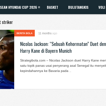
SEAN HYUNDAI CUP 2026
BASKET
BULUTANGKIS
VOLI
t striker
11 months
ago
BERITA BOLA
Nicolas Jackson: “Sebuah Kehormatan” Duet de
Harry Kane di Bayern Munich
Strategibola.com – Nicolas Jackson duet Harry Kane men
satu topik panas usai penyerang asal Senegal itu menye
kepindahannya ke Bavaria pada ..