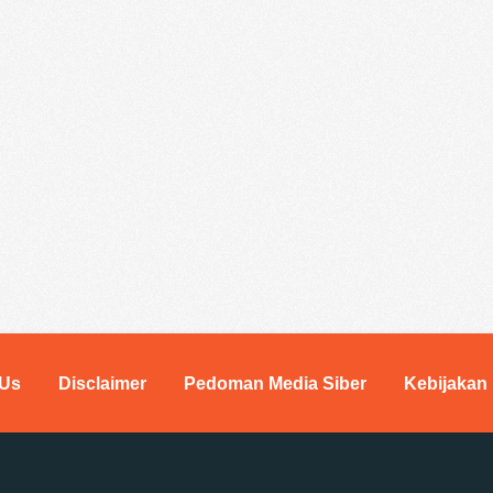
 Us
Disclaimer
Pedoman Media Siber
Kebijakan 