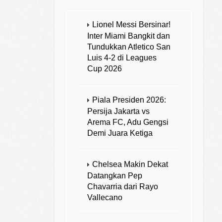
Lionel Messi Bersinar!
Inter Miami Bangkit dan
Tundukkan Atletico San
Luis 4-2 di Leagues
Cup 2026
Piala Presiden 2026:
Persija Jakarta vs
Arema FC, Adu Gengsi
Demi Juara Ketiga
Chelsea Makin Dekat
Datangkan Pep
Chavarria dari Rayo
Vallecano