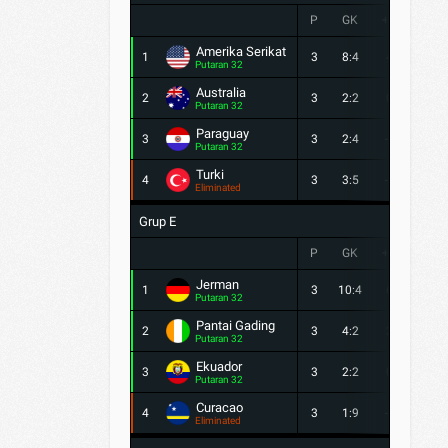
P
GK
+/-
PTS
Amerika Serikat
1
3
8:4
4
6
Putaran 32
Australia
2
3
2:2
0
4
Putaran 32
Paraguay
3
3
2:4
-2
4
Putaran 32
Turki
4
3
3:5
-2
3
Eliminated
Grup E
P
GK
+/-
PTS
Jerman
1
3
10:4
6
6
Putaran 32
Pantai Gading
2
3
4:2
2
6
Putaran 32
Ekuador
3
3
2:2
0
4
Putaran 32
Curacao
4
3
1:9
-8
1
Eliminated