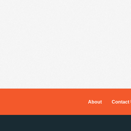
About
Contact