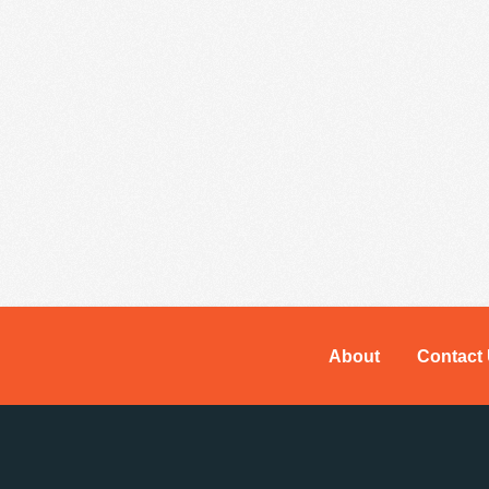
About
Contact