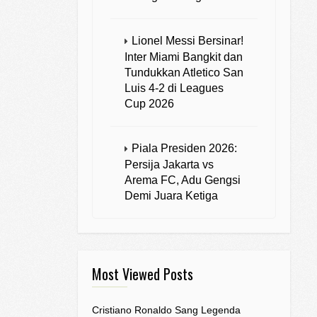
Lionel Messi Bersinar!
Inter Miami Bangkit dan
Tundukkan Atletico San
Luis 4-2 di Leagues
Cup 2026
Piala Presiden 2026:
Persija Jakarta vs
Arema FC, Adu Gengsi
Demi Juara Ketiga
Most Viewed Posts
Cristiano Ronaldo Sang Legenda