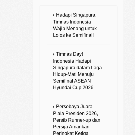
Hadapi Singapura,
Timnas Indonesia
Wajib Menang untuk
Lolos ke Semifinal!
Timnas Day!
Indonesia Hadapi
Singapura dalam Laga
Hidup-Mati Menuju
Semifinal ASEAN
Hyundai Cup 2026
Persebaya Juara
Piala Presiden 2026,
Persib Runner-up dan
Persija Amankan
Peringkat Ketiga