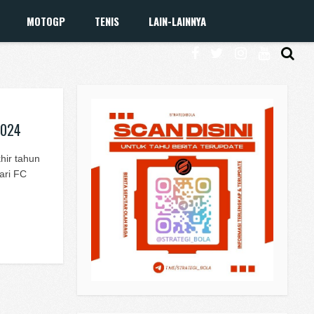
MOTOGP
TENIS
LAIN-LAINNYA
2024
hir tahun
ari FC