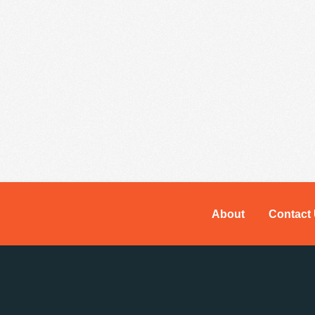
About
Contact