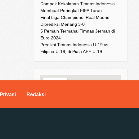
Dampak Kekalahan Timnas Indonesia
Membuat Peringkat FIFA Turun
Final Liga Champions: Real Madrid
Diprediksi Menang 3-0
5 Pemain Termahal Timnas Jerman di
Euro 2024
Prediksi Timnas Indonesia U-19 vs
Filipina U-19, di Piala AFF U-19
Privasi
Redaksi