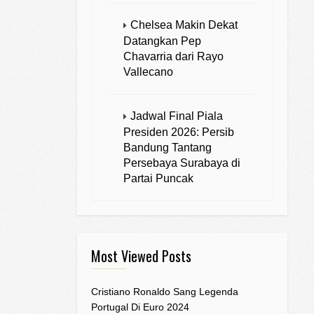
Chelsea Makin Dekat
Datangkan Pep
Chavarria dari Rayo
Vallecano
Jadwal Final Piala
Presiden 2026: Persib
Bandung Tantang
Persebaya Surabaya di
Partai Puncak
Most Viewed Posts
Cristiano Ronaldo Sang Legenda
Portugal Di Euro 2024