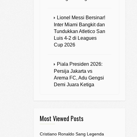
Lionel Messi Bersinar!
Inter Miami Bangkit dan
Tundukkan Atletico San
Luis 4-2 di Leagues
Cup 2026
Piala Presiden 2026:
Persija Jakarta vs
Arema FC, Adu Gengsi
Demi Juara Ketiga
Most Viewed Posts
Cristiano Ronaldo Sang Legenda