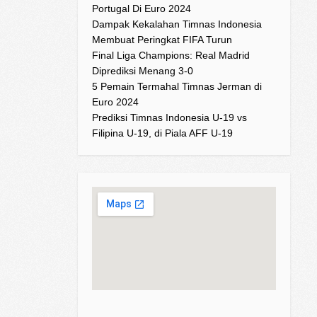
Portugal Di Euro 2024
Dampak Kekalahan Timnas Indonesia
Membuat Peringkat FIFA Turun
Final Liga Champions: Real Madrid
Diprediksi Menang 3-0
5 Pemain Termahal Timnas Jerman di
Euro 2024
Prediksi Timnas Indonesia U-19 vs
Filipina U-19, di Piala AFF U-19