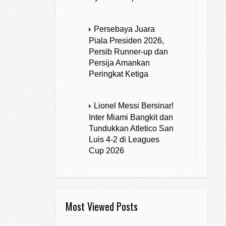
Persebaya Juara
Piala Presiden 2026,
Persib Runner-up dan
Persija Amankan
Peringkat Ketiga
Lionel Messi Bersinar!
Inter Miami Bangkit dan
Tundukkan Atletico San
Luis 4-2 di Leagues
Cup 2026
Most Viewed Posts