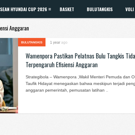
SEAN HYUNDAI CUP 2026
BASKET
BULUTANGKIS
VOLI
siensi Anggaran
1 year
ago
BULUTANGKIS
Wamenpora Pastikan Pelatnas Bulu Tangkis Tid
Terpengaruh Efisiensi Anggaran
Strategibola – Wamenpora ,Wakil Menteri Pemuda dan O
Taufik Hidayat menegaskan bahwa meskipun terjadi pen
anggaran pemerintah, pemusatan latihan ..