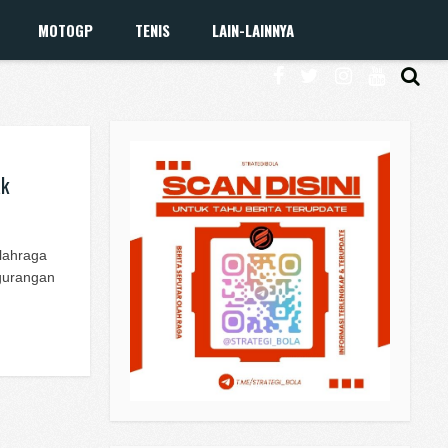
MOTOGP
TENIS
LAIN-LAINNYA
ak
lahraga
gurangan