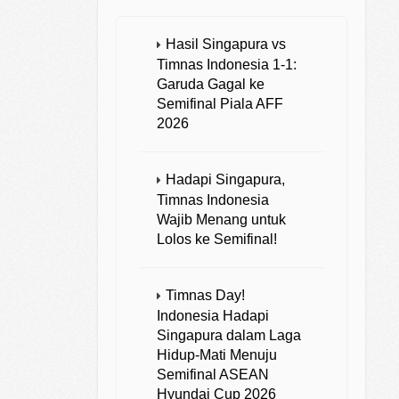
Hasil Singapura vs
Timnas Indonesia 1-1:
Garuda Gagal ke
Semifinal Piala AFF
2026
Hadapi Singapura,
Timnas Indonesia
Wajib Menang untuk
Lolos ke Semifinal!
Timnas Day!
Indonesia Hadapi
Singapura dalam Laga
Hidup-Mati Menuju
Semifinal ASEAN
Hyundai Cup 2026