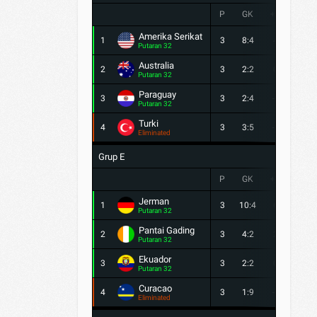
P
GK
+/-
PTS
Amerika Serikat
1
3
8:4
4
6
Putaran 32
Australia
2
3
2:2
0
4
Putaran 32
Paraguay
3
3
2:4
-2
4
Putaran 32
Turki
4
3
3:5
-2
3
Eliminated
Grup E
P
GK
+/-
PTS
Jerman
1
3
10:4
6
6
Putaran 32
Pantai Gading
2
3
4:2
2
6
Putaran 32
Ekuador
3
3
2:2
0
4
Putaran 32
Curacao
4
3
1:9
-8
1
Eliminated