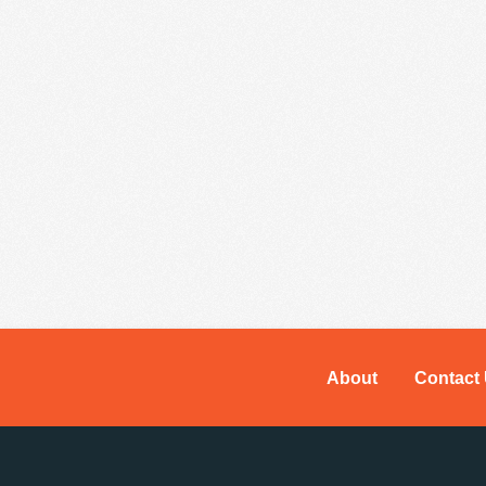
About
Contact