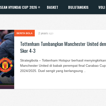
SEAN HYUNDAI CUP 2026
BASKET
BULUTANGKIS
VOLI
2 years
ago
BERITA BOLA
Tottenham Tumbangkan Manchester United de
Skor 4-3
Strategibola – Tottenham Hotspur berhasil menyingkirkan
Manchester United di babak perempat final Carabao Cu
2024/2025. Duel sengit yang berlangsung ..