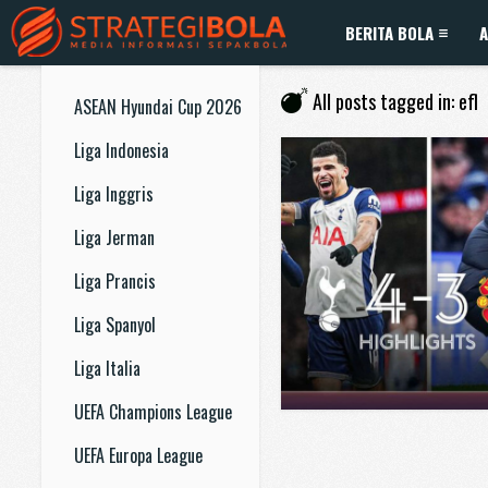
BERITA BOLA
A
All posts tagged in: efl
ASEAN Hyundai Cup 2026
Liga Indonesia
Liga Inggris
Liga Jerman
Liga Prancis
Liga Spanyol
Liga Italia
UEFA Champions League
UEFA Europa League