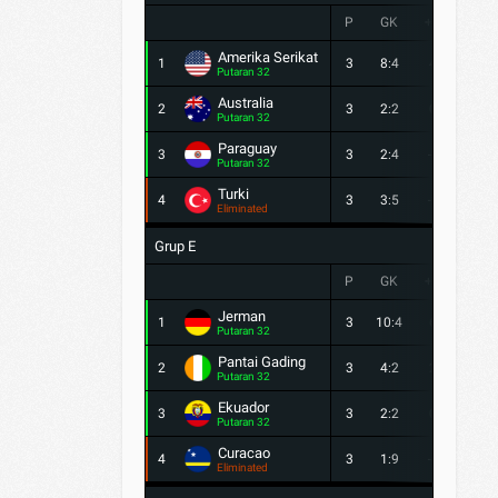
P
GK
+/-
PTS
Amerika Serikat
1
3
8:4
4
6
Putaran 32
Australia
2
3
2:2
0
4
Putaran 32
Paraguay
3
3
2:4
-2
4
Putaran 32
Turki
4
3
3:5
-2
3
Eliminated
Grup E
P
GK
+/-
PTS
Jerman
1
3
10:4
6
6
Putaran 32
Pantai Gading
2
3
4:2
2
6
Putaran 32
Ekuador
3
3
2:2
0
4
Putaran 32
Curacao
4
3
1:9
-8
1
Eliminated