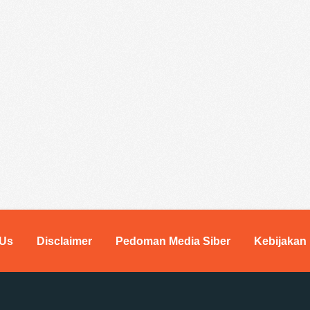
 Us
Disclaimer
Pedoman Media Siber
Kebijakan 