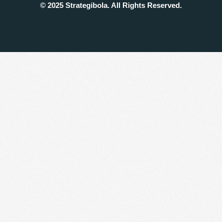
© 2025 Strategibola. All Rights Reserved.