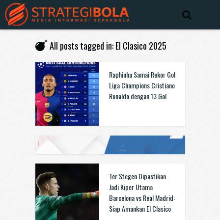
All posts tagged in: El Clasico 2025
Raphinha Samai Rekor Gol
Liga Champions Cristiano
Ronaldo dengan 13 Gol
Ter Stegen Dipastikan
Jadi Kiper Utama
Barcelona vs Real Madrid:
Siap Amankan El Clasico