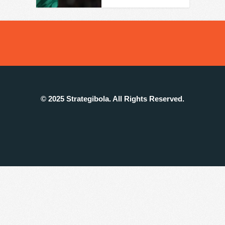
© 2025 Strategibola. All Rights Reserved.