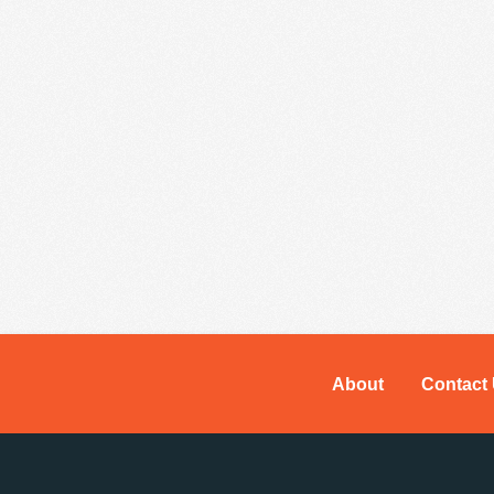
About
Contact