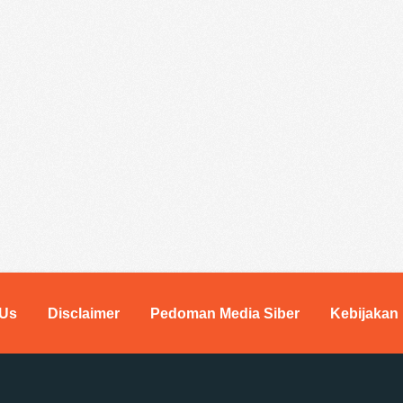
 Us
Disclaimer
Pedoman Media Siber
Kebijakan 