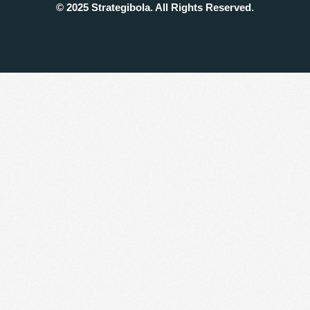
© 2025 Strategibola. All Rights Reserved.