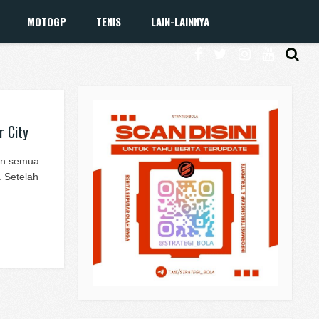
MOTOGP
TENIS
LAIN-LAINNYA
r City
kan semua
. Setelah