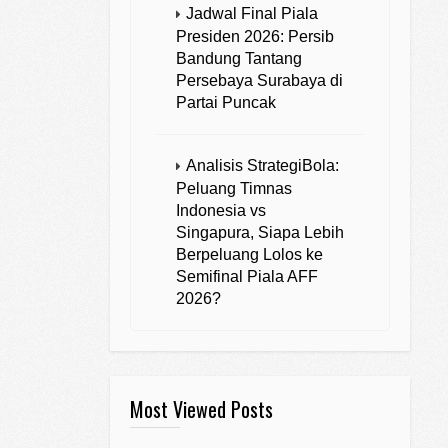
Jadwal Final Piala
Presiden 2026: Persib
Bandung Tantang
Persebaya Surabaya di
Partai Puncak
Analisis StrategiBola:
Peluang Timnas
Indonesia vs
Singapura, Siapa Lebih
Berpeluang Lolos ke
Semifinal Piala AFF
2026?
Most Viewed Posts