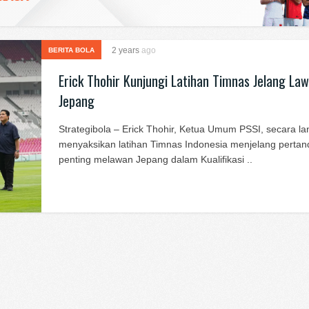
2 years
ago
BERITA BOLA
Erick Thohir Kunjungi Latihan Timnas Jelang La
Jepang
Strategibola – Erick Thohir, Ketua Umum PSSI, secara l
menyaksikan latihan Timnas Indonesia menjelang pertan
penting melawan Jepang dalam Kualifikasi ..