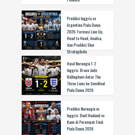
Prediksi Inggris vs
Argentina Piala Dunia
2026: Formasi Line Up,
Head to Head, Analisa,
dan Prediksi Skor
Strategibola
Hasil Norwegia 1-2
Inggris: Brace Jude
Bellingham Antar The
Three Lions ke Semifinal
Piala Dunia 2026
Prediksi Norwegia vs
Inggris: Duel Haaland vs
Kane di Perempat Final
Piala Dunia 2026