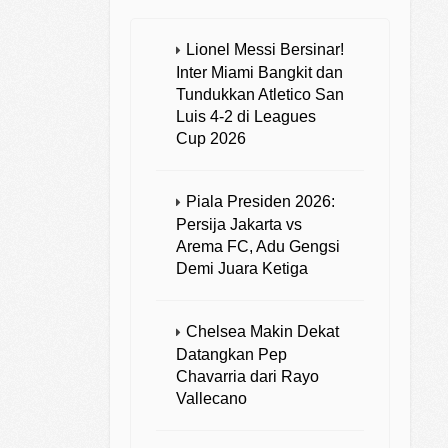
Lionel Messi Bersinar!
Inter Miami Bangkit dan
Tundukkan Atletico San
Luis 4-2 di Leagues
Cup 2026
Piala Presiden 2026:
Persija Jakarta vs
Arema FC, Adu Gengsi
Demi Juara Ketiga
Chelsea Makin Dekat
Datangkan Pep
Chavarria dari Rayo
Vallecano