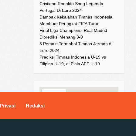
Cristiano Ronaldo Sang Legenda
Portugal Di Euro 2024
Dampak Kekalahan Timnas Indonesia
Membuat Peringkat FIFA Turun
Final Liga Champions: Real Madrid
Diprediksi Menang 3-0
5 Pemain Termahal Timnas Jerman di
Euro 2024
Prediksi Timnas Indonesia U-19 vs
Filipina U-19, di Piala AFF U-19
Privasi
Redaksi