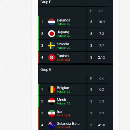
Grup F
P
GK
+/-
PTS
Belanda
1
3
10:4
6
7
Putaran 32
Jepang
2
3
7:3
4
5
Putaran 32
Swedia
3
3
7:7
0
4
Putaran 32
Tunisia
4
3
2:12
-10
0
Eliminated
Grup G
P
GK
+/-
PTS
Belgium
1
3
6:2
4
5
Putaran 32
Mesir
2
3
5:3
2
5
Putaran 32
Iran
3
3
3:3
0
3
Eliminated
Selandia Baru
4
3
4:10
-6
1
Eliminated