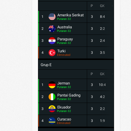
P
GK
+/-
PTS
Amerika Serikat
1
3
8:4
4
6
Putaran 32
Australia
2
3
2:2
0
4
Putaran 32
Paraguay
3
3
2:4
-2
4
Putaran 32
Turki
4
3
3:5
-2
3
Eliminated
Grup E
P
GK
+/-
PTS
Jerman
1
3
10:4
6
6
Putaran 32
Pantai Gading
2
3
4:2
2
6
Putaran 32
Ekuador
3
3
2:2
0
4
Putaran 32
Curacao
4
3
1:9
-8
1
Eliminated