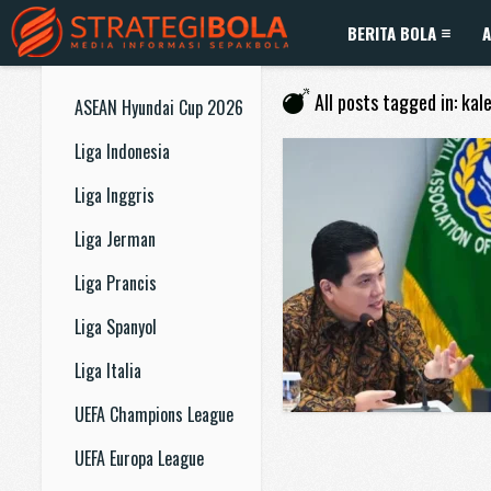
BERITA BOLA
A
All posts tagged in: kal
ASEAN Hyundai Cup 2026
Liga Indonesia
Liga Inggris
Liga Jerman
Liga Prancis
Liga Spanyol
Liga Italia
UEFA Champions League
UEFA Europa League