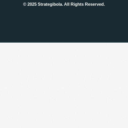
© 2025 Strategibola. All Rights Reserved.