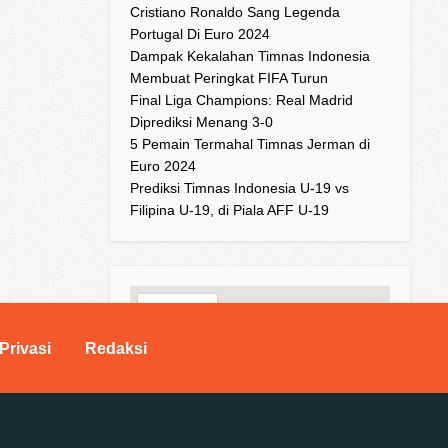
Cristiano Ronaldo Sang Legenda
Portugal Di Euro 2024
Dampak Kekalahan Timnas Indonesia
Membuat Peringkat FIFA Turun
Final Liga Champions: Real Madrid
Diprediksi Menang 3-0
5 Pemain Termahal Timnas Jerman di
Euro 2024
Prediksi Timnas Indonesia U-19 vs
Filipina U-19, di Piala AFF U-19
Privasi
Redaksi