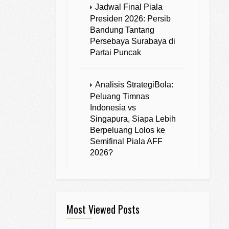
Jadwal Final Piala
Presiden 2026: Persib
Bandung Tantang
Persebaya Surabaya di
Partai Puncak
Analisis StrategiBola:
Peluang Timnas
Indonesia vs
Singapura, Siapa Lebih
Berpeluang Lolos ke
Semifinal Piala AFF
2026?
Most Viewed Posts