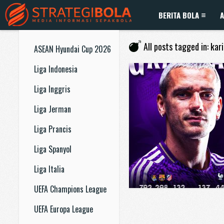
BERITA BOLA
A
All posts tagged in: ka
ASEAN Hyundai Cup 2026
Liga Indonesia
Liga Inggris
Liga Jerman
Liga Prancis
Liga Spanyol
Liga Italia
UEFA Champions League
UEFA Europa League