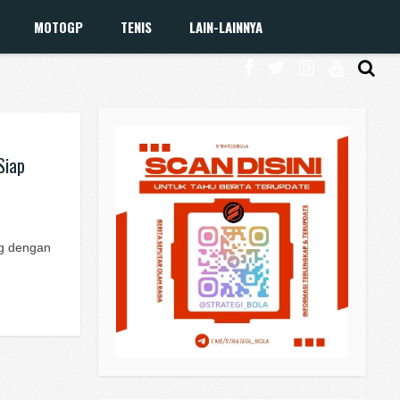
MOTOGP
TENIS
LAIN-LAINNYA
Siap
ng dengan