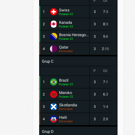
P
GK
+/-
PTS
Swiss
1
3
7:3
4
7
Putaran 32
Kanada
2
3
8:3
5
4
Putaran 32
Bosnia Herzegovina
3
3
5:6
-1
4
Putaran 32
Qatar
4
3
2:10
-8
1
Eliminated
Grup C
P
GK
+/-
PTS
Brazil
1
3
7:1
6
7
Putaran 32
Maroko
2
3
6:3
3
7
Putaran 32
Skotlandia
3
3
1:4
-3
3
Eliminated
Haiti
4
3
2:8
-6
0
Eliminated
Grup D