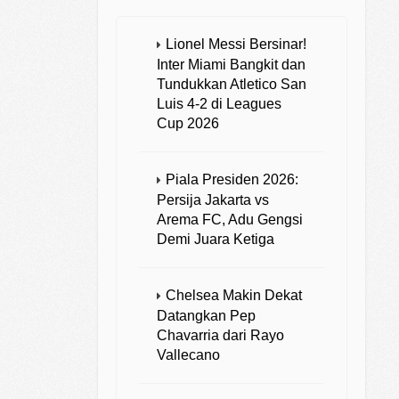
Lionel Messi Bersinar!
Inter Miami Bangkit dan
Tundukkan Atletico San
Luis 4-2 di Leagues
Cup 2026
Piala Presiden 2026:
Persija Jakarta vs
Arema FC, Adu Gengsi
Demi Juara Ketiga
Chelsea Makin Dekat
Datangkan Pep
Chavarria dari Rayo
Vallecano