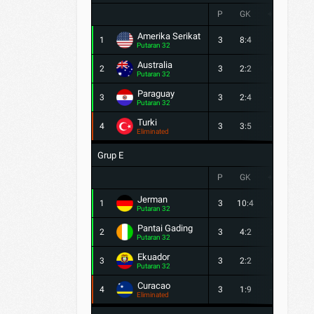
P
GK
+/-
PTS
Amerika Serikat
1
3
8:4
4
6
Putaran 32
Australia
2
3
2:2
0
4
Putaran 32
Paraguay
3
3
2:4
-2
4
Putaran 32
Turki
4
3
3:5
-2
3
Eliminated
Grup E
P
GK
+/-
PTS
Jerman
1
3
10:4
6
6
Putaran 32
Pantai Gading
2
3
4:2
2
6
Putaran 32
Ekuador
3
3
2:2
0
4
Putaran 32
Curacao
4
3
1:9
-8
1
Eliminated