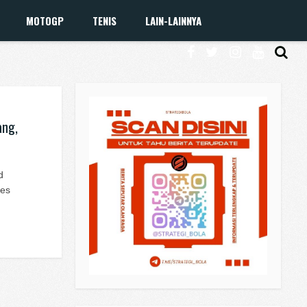
MOTOGP
TENIS
LAIN-LAINNYA
ang,
d
tes