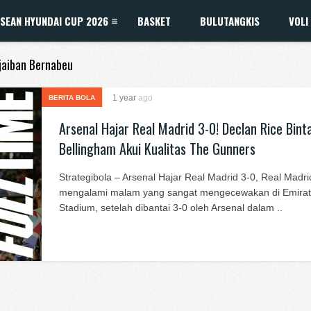
SEAN HYUNDAI CUP 2026
BASKET
BULUTANGKIS
VOLI
ajaiban Bernabeu
1 year
ago
BERITA BOLA
Arsenal Hajar Real Madrid 3-0! Declan Rice Bint
Bellingham Akui Kualitas The Gunners
Strategibola – Arsenal Hajar Real Madrid 3-0, Real Madri
mengalami malam yang sangat mengecewakan di Emira
Stadium, setelah dibantai 3-0 oleh Arsenal dalam ..