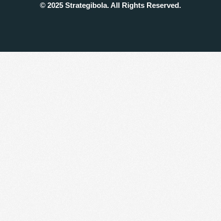
© 2025 Strategibola. All Rights Reserved.