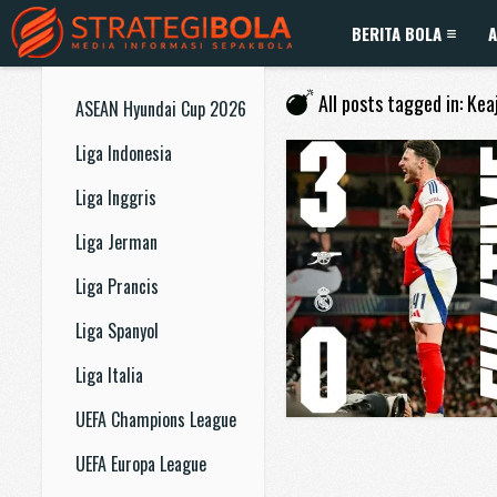
BERITA BOLA
A
All posts tagged in: Ke
ASEAN Hyundai Cup 2026
Liga Indonesia
Liga Inggris
Liga Jerman
Liga Prancis
Liga Spanyol
Liga Italia
UEFA Champions League
UEFA Europa League