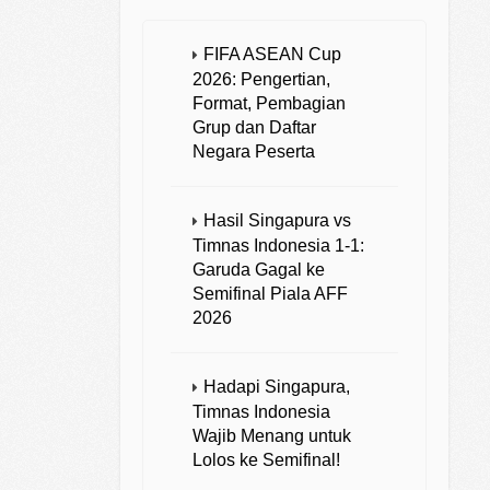
FIFA ASEAN Cup
2026: Pengertian,
Format, Pembagian
Grup dan Daftar
Negara Peserta
Hasil Singapura vs
Timnas Indonesia 1-1:
Garuda Gagal ke
Semifinal Piala AFF
2026
Hadapi Singapura,
Timnas Indonesia
Wajib Menang untuk
Lolos ke Semifinal!