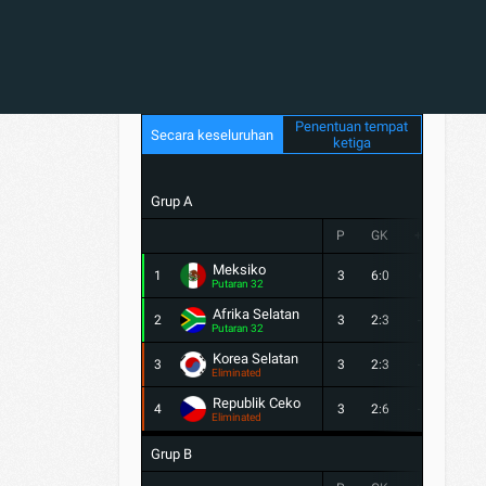
Penentuan tempat
Secara keseluruhan
ketiga
Grup A
P
GK
+/-
PTS
Meksiko
1
3
6:0
6
9
Putaran 32
Afrika Selatan
2
3
2:3
-1
4
Putaran 32
Korea Selatan
3
3
2:3
-1
3
Eliminated
Republik Ceko
4
3
2:6
-4
1
Eliminated
Grup B