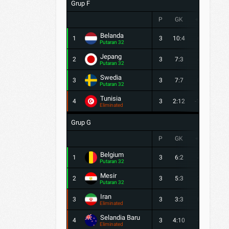
Grup F
P
GK
+/-
PTS
Belanda
1
3
10:4
6
7
Putaran 32
Jepang
2
3
7:3
4
5
Putaran 32
Swedia
3
3
7:7
0
4
Putaran 32
Tunisia
4
3
2:12
-10
0
Eliminated
Grup G
P
GK
+/-
PTS
Belgium
1
3
6:2
4
5
Putaran 32
Mesir
2
3
5:3
2
5
Putaran 32
Iran
3
3
3:3
0
3
Eliminated
Selandia Baru
4
3
4:10
-6
1
Eliminated