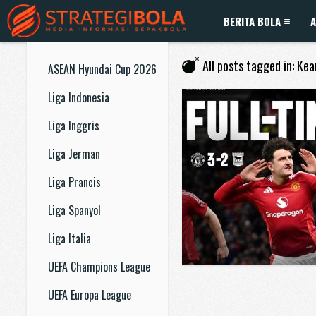
BERITA BOLA
A
All posts tagged in: Ke
ASEAN Hyundai Cup 2026
Liga Indonesia
Liga Inggris
Liga Jerman
Liga Prancis
Liga Spanyol
Liga Italia
UEFA Champions League
UEFA Europa League