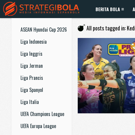
BERITA BOLA
A
All posts tagged in: Kedi
ASEAN Hyundai Cup 2026
Liga Indonesia
Liga Inggris
Liga Jerman
Liga Prancis
Liga Spanyol
Liga Italia
UEFA Champions League
UEFA Europa League