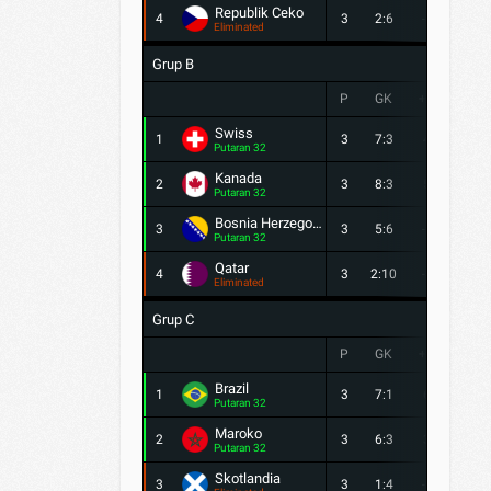
Republik Ceko
4
3
2:6
-4
1
Eliminated
Grup B
P
GK
+/-
PTS
Swiss
1
3
7:3
4
7
Putaran 32
Kanada
2
3
8:3
5
4
Putaran 32
Bosnia Herzegovina
3
3
5:6
-1
4
Putaran 32
Qatar
4
3
2:10
-8
1
Eliminated
Grup C
P
GK
+/-
PTS
Brazil
1
3
7:1
6
7
Putaran 32
Maroko
2
3
6:3
3
7
Putaran 32
Skotlandia
3
3
1:4
-3
3