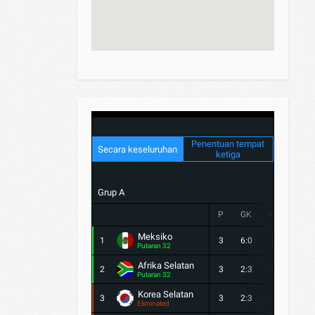
Penentuan tempat
Secara keseluruhan
ketiga
Grup A
P
GK
+/-
PTS
Meksiko
1
3
6:0
6
9
Putaran 32
Afrika Selatan
2
3
2:3
-1
4
Putaran 32
Korea Selatan
3
3
2:3
-1
3
Eliminated