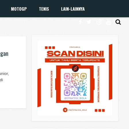
MOTOGP
TENIS
LAIN-LAINNYA
ngan
nior,
di