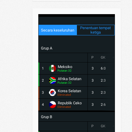
Penentuan tempat
Secara keseluruhan
ketiga
Grup A
P
GK
+/-
PTS
Meksiko
1
3
6:0
6
9
Putaran 32
Afrika Selatan
2
3
2:3
-1
4
Putaran 32
Korea Selatan
3
3
2:3
-1
3
Eliminated
Republik Ceko
4
3
2:6
-4
1
Eliminated
Grup B
P
GK
+/-
PTS