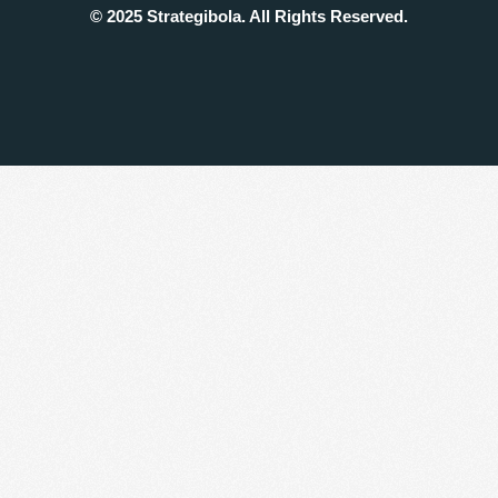
© 2025 Strategibola. All Rights Reserved.