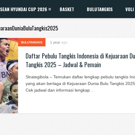
SEAN HYUNDAI CUP 2026
BASKET
BULUTANGKIS
VOLI
ejuaraanDuniaBuluTangkis2025
1 year
ago
BULUTANGKIS
Daftar Pebulu Tangkis Indonesia di Kejuaraan Du
Tangkis 2025 – Jadwal & Pemain
Strategibola – Temukan daftar lengkap pebulu tangkis In
yang akan berlaga di Kejuaraan Dunia Bulu Tangkis 2025 
Cek jadwal dan informasi lengkap ..