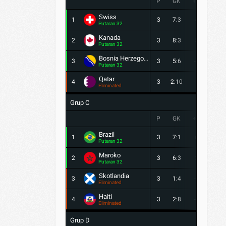
P
GK
+/-
PTS
Swiss
1
3
7:3
4
7
Putaran 32
Kanada
2
3
8:3
5
4
Putaran 32
Bosnia Herzegovina
3
3
5:6
-1
4
Putaran 32
Qatar
4
3
2:10
-8
1
Eliminated
Grup C
P
GK
+/-
PTS
Brazil
1
3
7:1
6
7
Putaran 32
Maroko
2
3
6:3
3
7
Putaran 32
Skotlandia
3
3
1:4
-3
3
Eliminated
Haiti
4
3
2:8
-6
0
Eliminated
Grup D