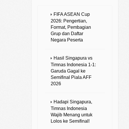
FIFA ASEAN Cup
2026: Pengertian,
Format, Pembagian
Grup dan Daftar
Negara Peserta
Hasil Singapura vs
Timnas Indonesia 1-1:
Garuda Gagal ke
Semifinal Piala AFF
2026
Hadapi Singapura,
Timnas Indonesia
Wajib Menang untuk
Lolos ke Semifinal!