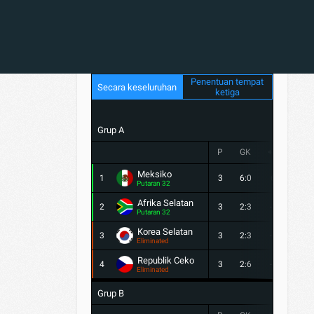
Penentuan tempat
Secara keseluruhan
ketiga
Grup A
P
GK
+/-
PTS
Meksiko
1
3
6:0
6
9
Putaran 32
Afrika Selatan
2
3
2:3
-1
4
Putaran 32
Korea Selatan
3
3
2:3
-1
3
Eliminated
Republik Ceko
4
3
2:6
-4
1
Eliminated
Grup B