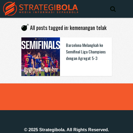
All posts tagged in: kemenangan telak
Barcelona Melangkah ke
Semifinal Liga Champions
dengan Agregat 5-3
© 2025 Strategibola. All Rights Reserved.