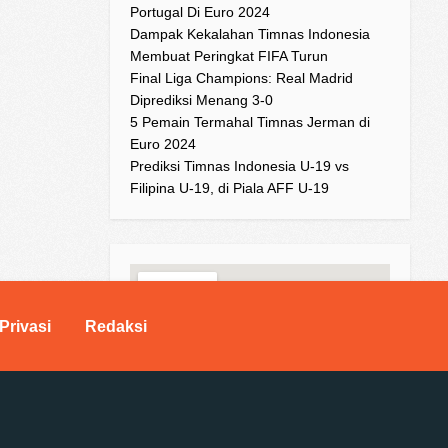
Portugal Di Euro 2024
Dampak Kekalahan Timnas Indonesia
Membuat Peringkat FIFA Turun
Final Liga Champions: Real Madrid
Diprediksi Menang 3-0
5 Pemain Termahal Timnas Jerman di
Euro 2024
Prediksi Timnas Indonesia U-19 vs
Filipina U-19, di Piala AFF U-19
Privasi
Redaksi