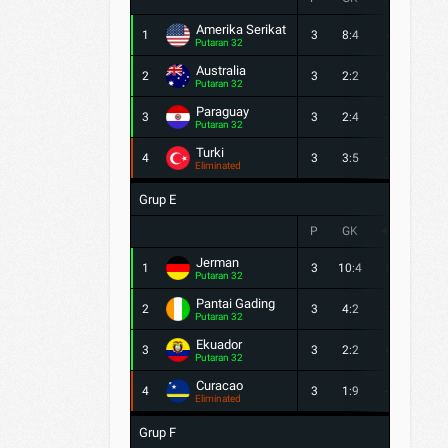
Amerika Serikat
1
3
8:4
4
6
Putaran 32
Australia
2
3
2:2
0
4
Putaran 32
Paraguay
3
3
2:4
-2
4
Putaran 32
Turki
4
3
3:5
-2
3
Eliminated
Grup E
P
GK
+/-
PTS
Jerman
1
3
10:4
6
6
Putaran 32
Pantai Gading
2
3
4:2
2
6
Putaran 32
Ekuador
3
3
2:2
0
4
Putaran 32
Curacao
4
3
1:9
-8
1
Eliminated
Grup F