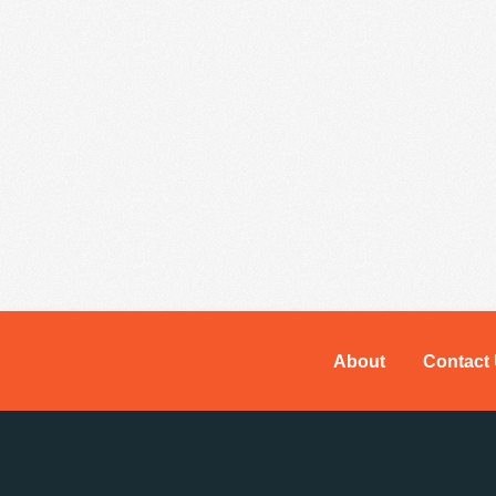
About
Contact