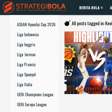
BERITA BOLA
A
All posts tagged in: Kev
ASEAN Hyundai Cup 2026
Liga Indonesia
Liga Inggris
Liga Jerman
Liga Prancis
Liga Spanyol
Liga Italia
UEFA Champions League
UEFA Europa League