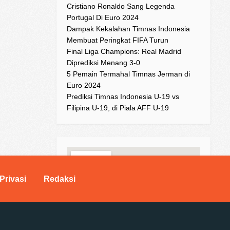
Cristiano Ronaldo Sang Legenda
Portugal Di Euro 2024
Dampak Kekalahan Timnas Indonesia
Membuat Peringkat FIFA Turun
Final Liga Champions: Real Madrid
Diprediksi Menang 3-0
5 Pemain Termahal Timnas Jerman di
Euro 2024
Prediksi Timnas Indonesia U-19 vs
Filipina U-19, di Piala AFF U-19
Privasi
Redaksi