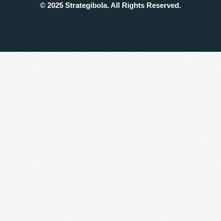
© 2025 Strategibola. All Rights Reserved.