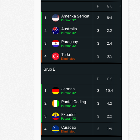
P
GK
+/-
PTS
Amerika Serikat
1
3
8:4
4
6
Putaran 32
Australia
2
3
2:2
0
4
Putaran 32
Paraguay
3
3
2:4
-2
4
Putaran 32
Turki
4
3
3:5
-2
3
Eliminated
Grup E
P
GK
+/-
PTS
Jerman
1
3
10:4
6
6
Putaran 32
Pantai Gading
2
3
4:2
2
6
Putaran 32
Ekuador
3
3
2:2
0
4
Putaran 32
Curacao
4
3
1:9
-8
1
Eliminated