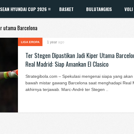
SEAN HYUNDAI CUP 2026
BASKET
BULUTANGKIS
VOLI
per utama Barcelona
1 year
ago
LIGA EROPA
Ter Stegen Dipastikan Jadi Kiper Utama Barcelo
Real Madrid: Siap Amankan El Clasico
Strategibola.com – Spekulasi mengenai siapa yang akan b
bawah mistar gawang Barcelona saat menghadapi Real 
akhirnya terjawab. Marc-André ter Stegen ..