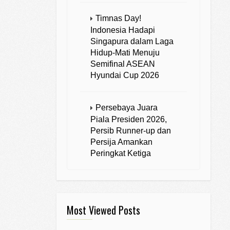
Timnas Day!
Indonesia Hadapi
Singapura dalam Laga
Hidup-Mati Menuju
Semifinal ASEAN
Hyundai Cup 2026
Persebaya Juara
Piala Presiden 2026,
Persib Runner-up dan
Persija Amankan
Peringkat Ketiga
Most Viewed Posts