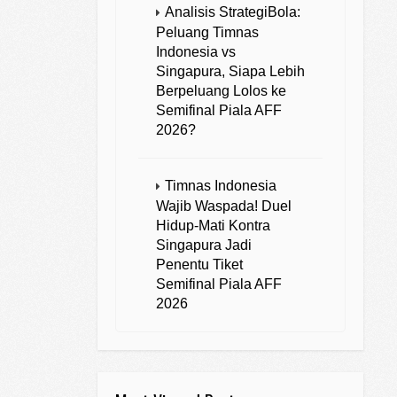
Analisis StrategiBola:
Peluang Timnas
Indonesia vs
Singapura, Siapa Lebih
Berpeluang Lolos ke
Semifinal Piala AFF
2026?
Timnas Indonesia
Wajib Waspada! Duel
Hidup-Mati Kontra
Singapura Jadi
Penentu Tiket
Semifinal Piala AFF
2026