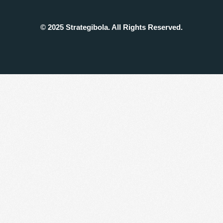
© 2025 Strategibola. All Rights Reserved.