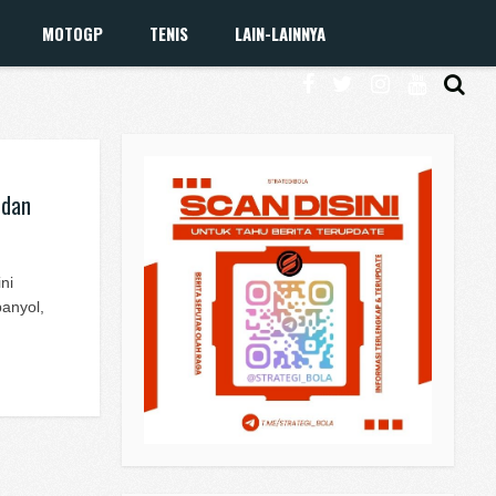
MOTOGP
TENIS
LAIN-LAINNYA
 dan
ni
panyol,