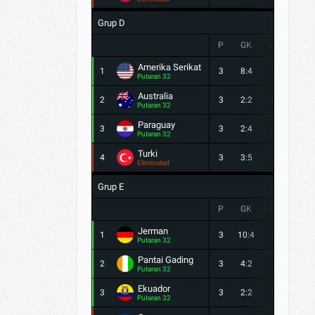
Grup D
P
GK
+/-
PTS
Amerika Serikat
1
3
8:4
4
6
Putaran 32
Australia
2
3
2:2
0
4
Putaran 32
Paraguay
3
3
2:4
-2
4
Putaran 32
Turki
4
3
3:5
-2
3
Eliminated
Grup E
P
GK
+/-
PTS
Jerman
1
3
10:4
6
6
Putaran 32
Pantai Gading
2
3
4:2
2
6
Putaran 32
Ekuador
3
3
2:2
0
4
Putaran 32