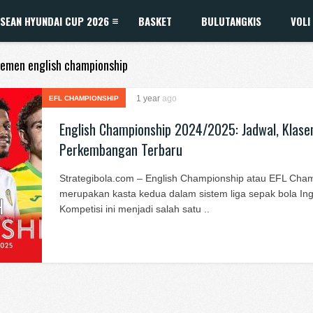
SEAN HYUNDAI CUP 2026
BASKET
BULUTANGKIS
VOLI
asemen english championship
1 year
ago
EFL CHAMPIONSHIP
English Championship 2024/2025: Jadwal, Klase
Perkembangan Terbaru
Strategibola.com – English Championship atau EFL Cha
merupakan kasta kedua dalam sistem liga sepak bola Ing
Kompetisi ini menjadi salah satu ..