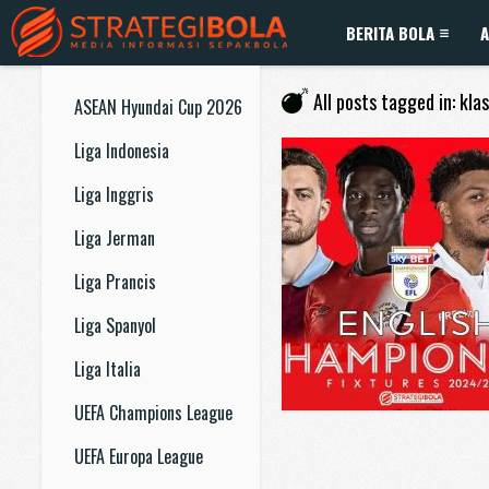
BERITA BOLA
A
All posts tagged in: kl
ASEAN Hyundai Cup 2026
Liga Indonesia
Liga Inggris
Liga Jerman
Liga Prancis
Liga Spanyol
Liga Italia
UEFA Champions League
UEFA Europa League