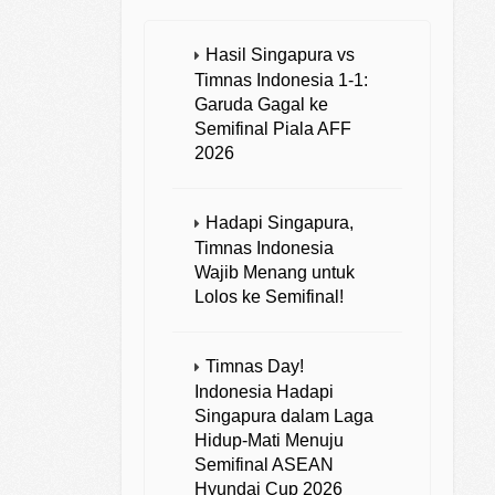
Hasil Singapura vs
Timnas Indonesia 1-1:
Garuda Gagal ke
Semifinal Piala AFF
2026
Hadapi Singapura,
Timnas Indonesia
Wajib Menang untuk
Lolos ke Semifinal!
Timnas Day!
Indonesia Hadapi
Singapura dalam Laga
Hidup-Mati Menuju
Semifinal ASEAN
Hyundai Cup 2026