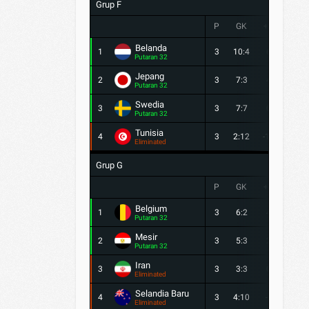
Grup F
P
GK
+/-
PTS
Belanda
1
3
10:4
6
7
Putaran 32
Jepang
2
3
7:3
4
5
Putaran 32
Swedia
3
3
7:7
0
4
Putaran 32
Tunisia
4
3
2:12
-10
0
Eliminated
Grup G
P
GK
+/-
PTS
Belgium
1
3
6:2
4
5
Putaran 32
Mesir
2
3
5:3
2
5
Putaran 32
Iran
3
3
3:3
0
3
Eliminated
Selandia Baru
4
3
4:10
-6
1
Eliminated