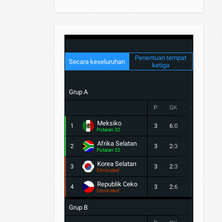
Penentuan tempat
Secara keseluruhan
ketiga
Grup A
P
GK
+/-
PTS
Meksiko
1
3
6:0
6
9
Putaran 32
Afrika Selatan
2
3
2:3
-1
4
Putaran 32
Korea Selatan
3
3
2:3
-1
3
Eliminated
Republik Ceko
4
3
2:6
-4
1
Eliminated
Grup B