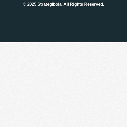
© 2025 Strategibola. All Rights Reserved.