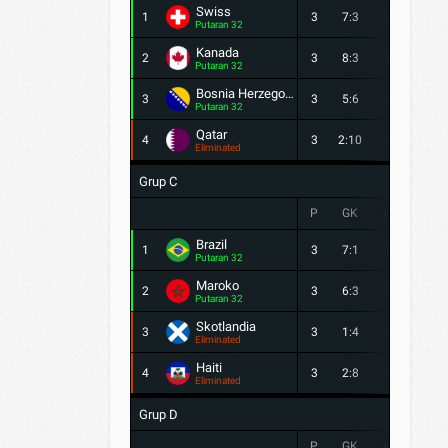
Swiss
1
3
7:3
4
7
Putaran 32
Kanada
2
3
8:3
5
4
Putaran 32
Bosnia Herzegovina
3
3
5:6
-1
4
Putaran 32
Qatar
4
3
2:10
-8
1
Eliminated
Grup C
P
GK
+/-
PTS
Brazil
1
3
7:1
6
7
Putaran 32
Maroko
2
3
6:3
3
7
Putaran 32
Skotlandia
3
3
1:4
-3
3
Eliminated
Haiti
4
3
2:8
-6
0
Eliminated
Grup D
P
GK
+/-
PTS