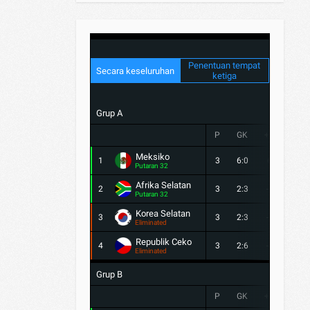
Penentuan tempat
Secara keseluruhan
ketiga
Grup A
P
GK
+/-
PTS
Meksiko
1
3
6:0
6
9
Putaran 32
Afrika Selatan
2
3
2:3
-1
4
Putaran 32
Korea Selatan
3
3
2:3
-1
3
Eliminated
Republik Ceko
4
3
2:6
-4
1
Eliminated
Grup B
P
GK
+/-
PTS