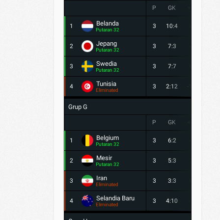
P
GK
+/-
PTS
Belanda
1
3
10:4
6
7
Putaran 32
Jepang
2
3
7:3
4
5
Putaran 32
Swedia
3
3
7:7
0
4
Putaran 32
Tunisia
4
3
2:12
-10
0
Eliminated
Grup G
P
GK
+/-
PTS
Belgium
1
3
6:2
4
5
Putaran 32
Mesir
2
3
5:3
2
5
Putaran 32
Iran
3
3
3:3
0
3
Eliminated
Selandia Baru
4
3
4:10
-6
1
Eliminated