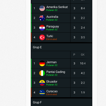
Amerika Serikat
1
3
8:4
4
6
Putaran 32
Australia
2
3
2:2
0
4
Putaran 32
Paraguay
3
3
2:4
-2
4
Putaran 32
Turki
4
3
3:5
-2
3
Eliminated
Grup E
P
GK
+/-
PTS
Jerman
1
3
10:4
6
6
Putaran 32
Pantai Gading
2
3
4:2
2
6
Putaran 32
Ekuador
3
3
2:2
0
4
Putaran 32
Curacao
4
3
1:9
-8
1
Eliminated
Grup F