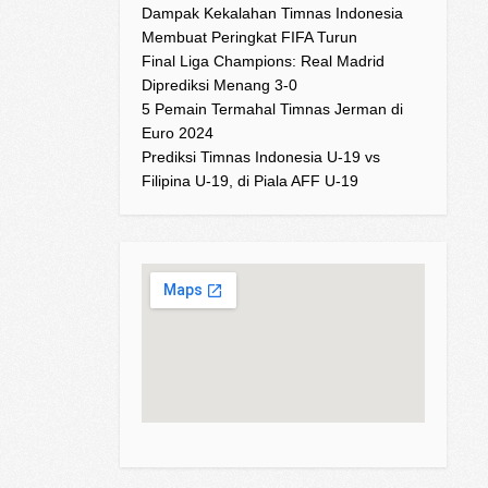
Dampak Kekalahan Timnas Indonesia
Membuat Peringkat FIFA Turun
Final Liga Champions: Real Madrid
Diprediksi Menang 3-0
5 Pemain Termahal Timnas Jerman di
Euro 2024
Prediksi Timnas Indonesia U-19 vs
Filipina U-19, di Piala AFF U-19