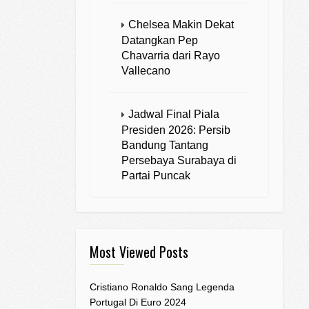
Chelsea Makin Dekat
Datangkan Pep
Chavarria dari Rayo
Vallecano
Jadwal Final Piala
Presiden 2026: Persib
Bandung Tantang
Persebaya Surabaya di
Partai Puncak
Most Viewed Posts
Cristiano Ronaldo Sang Legenda
Portugal Di Euro 2024