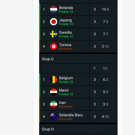
Belanda
1
3
10:4
6
7
Putaran 32
Jepang
2
3
7:3
4
5
Putaran 32
Swedia
3
3
7:7
0
4
Putaran 32
Tunisia
4
3
2:12
-10
0
Eliminated
Grup G
P
GK
+/-
PTS
Belgium
1
3
6:2
4
5
Putaran 32
Mesir
2
3
5:3
2
5
Putaran 32
Iran
3
3
3:3
0
3
Eliminated
Selandia Baru
4
3
4:10
-6
1
Eliminated
Grup H