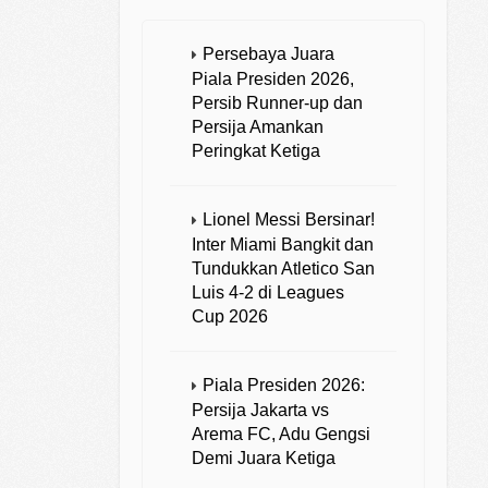
Persebaya Juara
Piala Presiden 2026,
Persib Runner-up dan
Persija Amankan
Peringkat Ketiga
Lionel Messi Bersinar!
Inter Miami Bangkit dan
Tundukkan Atletico San
Luis 4-2 di Leagues
Cup 2026
Piala Presiden 2026:
Persija Jakarta vs
Arema FC, Adu Gengsi
Demi Juara Ketiga