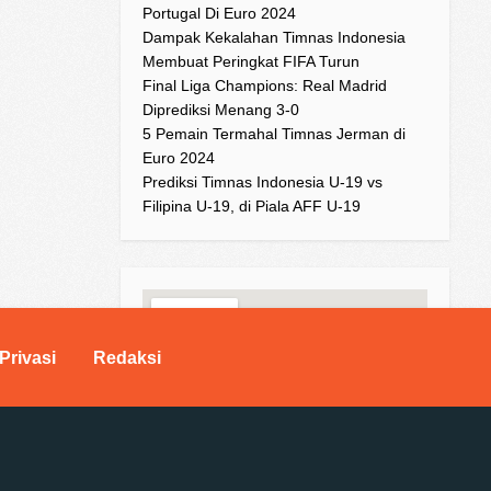
Portugal Di Euro 2024
Dampak Kekalahan Timnas Indonesia
Membuat Peringkat FIFA Turun
Final Liga Champions: Real Madrid
Diprediksi Menang 3-0
5 Pemain Termahal Timnas Jerman di
Euro 2024
Prediksi Timnas Indonesia U-19 vs
Filipina U-19, di Piala AFF U-19
Privasi
Redaksi