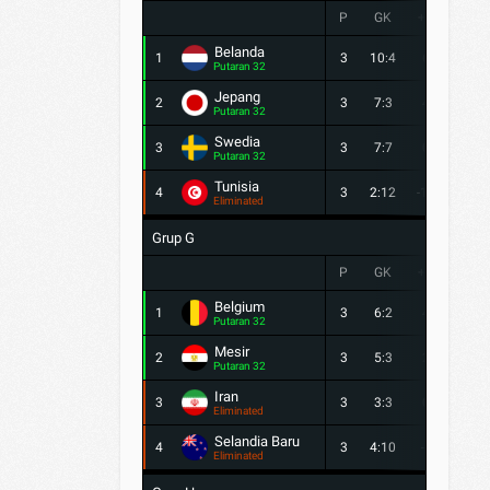
P
GK
+/-
PTS
Belanda
1
3
10:4
6
7
Putaran 32
Jepang
2
3
7:3
4
5
Putaran 32
Swedia
3
3
7:7
0
4
Putaran 32
Tunisia
4
3
2:12
-10
0
Eliminated
Grup G
P
GK
+/-
PTS
Belgium
1
3
6:2
4
5
Putaran 32
Mesir
2
3
5:3
2
5
Putaran 32
Iran
3
3
3:3
0
3
Eliminated
Selandia Baru
4
3
4:10
-6
1
Eliminated