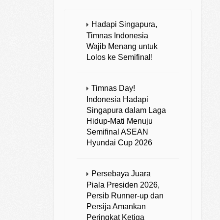
Hadapi Singapura,
Timnas Indonesia
Wajib Menang untuk
Lolos ke Semifinal!
Timnas Day!
Indonesia Hadapi
Singapura dalam Laga
Hidup-Mati Menuju
Semifinal ASEAN
Hyundai Cup 2026
Persebaya Juara
Piala Presiden 2026,
Persib Runner-up dan
Persija Amankan
Peringkat Ketiga