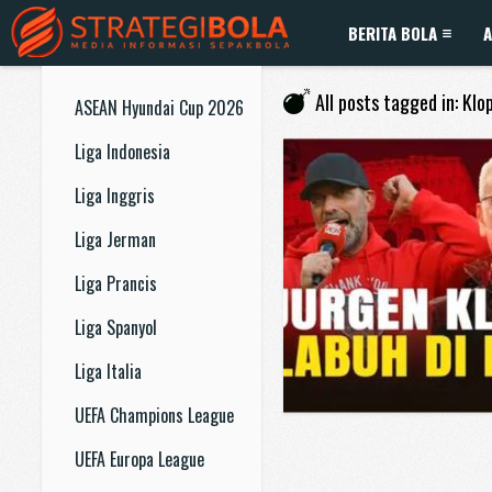
BERITA BOLA
A
All posts tagged in: Kl
ASEAN Hyundai Cup 2026
Liga Indonesia
Liga Inggris
Liga Jerman
Liga Prancis
Liga Spanyol
Liga Italia
UEFA Champions League
UEFA Europa League