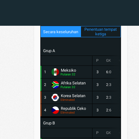
Penentuan tempat
Secara keseluruhan
ketiga
Grup A
P
GK
+/-
PTS
Meksiko
1
3
6:0
6
9
Putaran 32
Afrika Selatan
2
3
2:3
-1
4
Putaran 32
Korea Selatan
3
3
2:3
-1
3
Eliminated
Republik Ceko
4
3
2:6
-4
1
Eliminated
Grup B
P
GK
+/-
PTS