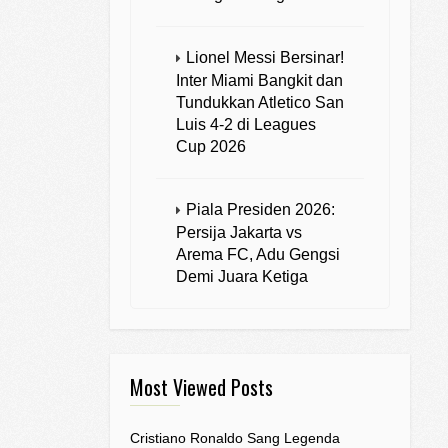
Lionel Messi Bersinar!
Inter Miami Bangkit dan
Tundukkan Atletico San
Luis 4-2 di Leagues
Cup 2026
Piala Presiden 2026:
Persija Jakarta vs
Arema FC, Adu Gengsi
Demi Juara Ketiga
Most Viewed Posts
Cristiano Ronaldo Sang Legenda