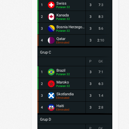
Swiss
1
3
7:3
4
7
Putaran 32
Kanada
2
3
8:3
5
4
Putaran 32
Bosnia Herzegovina
3
3
5:6
-1
4
Putaran 32
Qatar
4
3
2:10
-8
1
Eliminated
Grup C
P
GK
+/-
PTS
Brazil
1
3
7:1
6
7
Putaran 32
Maroko
2
3
6:3
3
7
Putaran 32
Skotlandia
3
3
1:4
-3
3
Eliminated
Haiti
4
3
2:8
-6
0
Eliminated
Grup D
P
GK
+/-
PTS