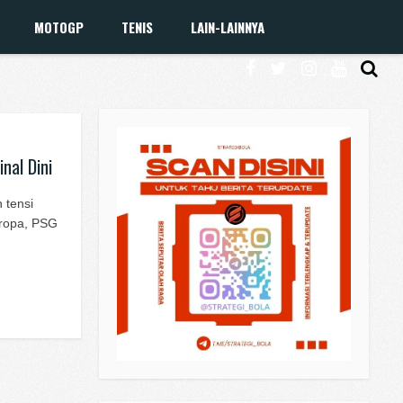
MOTOGP
TENIS
LAIN-LAINNYA
nal Dini
 tensi
Eropa, PSG