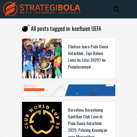
All posts tagged in: koefisien UEFA
Chelsea Juara Piala Dunia
Antarklub, Tapi Belum
Lolos ke Edisi 2029? Ini
Penjelasannya!
Barcelona Berpeluang
Gantikan Club Leon di
Piala Dunia Antarklub
2025: Peluang Keuangan
yang Menjanjikan