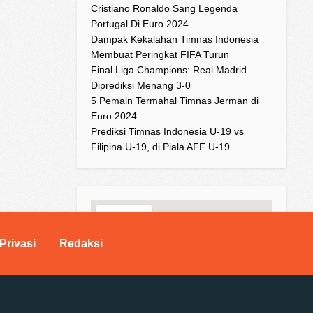
Cristiano Ronaldo Sang Legenda
Portugal Di Euro 2024
Dampak Kekalahan Timnas Indonesia
Membuat Peringkat FIFA Turun
Final Liga Champions: Real Madrid
Diprediksi Menang 3-0
5 Pemain Termahal Timnas Jerman di
Euro 2024
Prediksi Timnas Indonesia U-19 vs
Filipina U-19, di Piala AFF U-19
Privasi
Redaksi