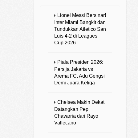
Lionel Messi Bersinar!
Inter Miami Bangkit dan
Tundukkan Atletico San
Luis 4-2 di Leagues
Cup 2026
Piala Presiden 2026:
Persija Jakarta vs
Arema FC, Adu Gengsi
Demi Juara Ketiga
Chelsea Makin Dekat
Datangkan Pep
Chavarria dari Rayo
Vallecano