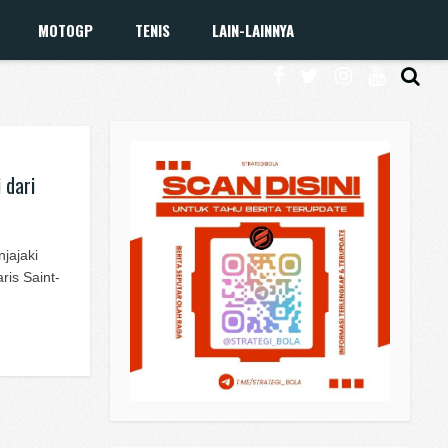
MOTOGP
TENIS
LAIN-LAINNYA
 dari
jajaki
is Saint-