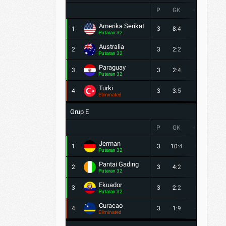
P
GK
+/-
PTS
Amerika Serikat
1
3
8:4
4
6
Putaran 32
Australia
2
3
2:2
0
4
Putaran 32
Paraguay
3
3
2:4
-2
4
Putaran 32
Turki
4
3
3:5
-2
3
Eliminated
Grup E
P
GK
+/-
PTS
Jerman
1
3
10:4
6
6
Putaran 32
Pantai Gading
2
3
4:2
2
6
Putaran 32
Ekuador
3
3
2:2
0
4
Putaran 32
Curacao
4
3
1:9
-8
1
Eliminated