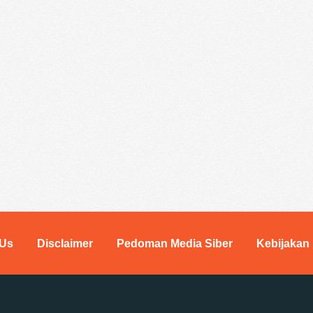
 Us
Disclaimer
Pedoman Media Siber
Kebijakan 