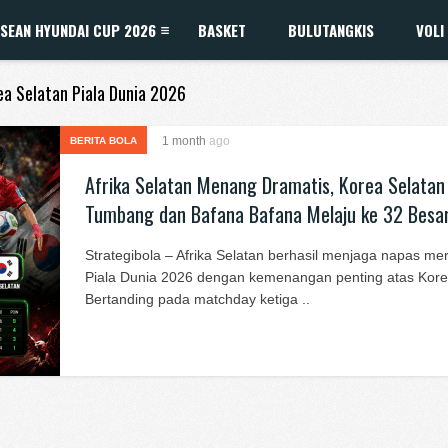
SEAN HYUNDAI CUP 2026
BASKET
BULUTANGKIS
VOLI
rea Selatan Piala Dunia 2026
1 month
ago
BERITA BOLA
Afrika Selatan Menang Dramatis, Korea Selatan
Tumbang dan Bafana Bafana Melaju ke 32 Besa
Strategibola – Afrika Selatan berhasil menjaga napas me
Piala Dunia 2026 dengan kemenangan penting atas Kore
Bertanding pada matchday ketiga ..