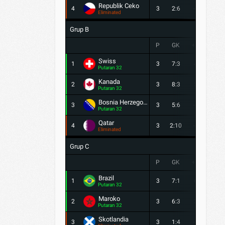
Republik Ceko
4
3
2:6
-4
1
Eliminated
Grup B
P
GK
+/-
PTS
Swiss
1
3
7:3
4
7
Putaran 32
Kanada
2
3
8:3
5
4
Putaran 32
Bosnia Herzegovina
3
3
5:6
-1
4
Putaran 32
Qatar
4
3
2:10
-8
1
Eliminated
Grup C
P
GK
+/-
PTS
Brazil
1
3
7:1
6
7
Putaran 32
Maroko
2
3
6:3
3
7
Putaran 32
Skotlandia
3
3
1:4
-3
3