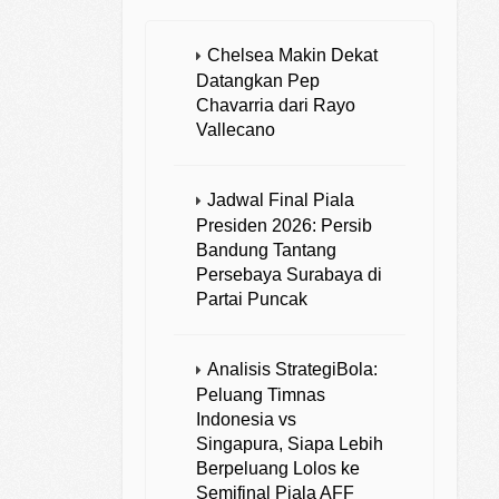
Chelsea Makin Dekat
Datangkan Pep
Chavarria dari Rayo
Vallecano
Jadwal Final Piala
Presiden 2026: Persib
Bandung Tantang
Persebaya Surabaya di
Partai Puncak
Analisis StrategiBola:
Peluang Timnas
Indonesia vs
Singapura, Siapa Lebih
Berpeluang Lolos ke
Semifinal Piala AFF