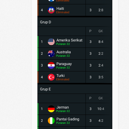
Eliminated
Haiti
4
3
2:8
-6
0
Eliminated
Grup D
P
GK
+/-
PTS
Amerika Serikat
1
3
8:4
4
6
Putaran 32
Australia
2
3
2:2
0
4
Putaran 32
Paraguay
3
3
2:4
-2
4
Putaran 32
Turki
4
3
3:5
-2
3
Eliminated
Grup E
P
GK
+/-
PTS
Jerman
1
3
10:4
6
6
Putaran 32
Pantai Gading
2
3
4:2
2
6
Putaran 32