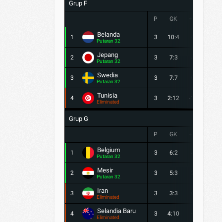
Grup F
P
GK
+/-
PTS
Belanda
1
3
10:4
6
7
Putaran 32
Jepang
2
3
7:3
4
5
Putaran 32
Swedia
3
3
7:7
0
4
Putaran 32
Tunisia
4
3
2:12
-10
0
Eliminated
Grup G
P
GK
+/-
PTS
Belgium
1
3
6:2
4
5
Putaran 32
Mesir
2
3
5:3
2
5
Putaran 32
Iran
3
3
3:3
0
3
Eliminated
Selandia Baru
4
3
4:10
-6
1
Eliminated