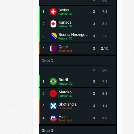
P
GK
+/-
PTS
Swiss
1
3
7:3
4
7
Putaran 32
Kanada
2
3
8:3
5
4
Putaran 32
Bosnia Herzegovina
3
3
5:6
-1
4
Putaran 32
Qatar
4
3
2:10
-8
1
Eliminated
Grup C
P
GK
+/-
PTS
Brazil
1
3
7:1
6
7
Putaran 32
Maroko
2
3
6:3
3
7
Putaran 32
Skotlandia
3
3
1:4
-3
3
Eliminated
Haiti
4
3
2:8
-6
0
Eliminated
Grup D