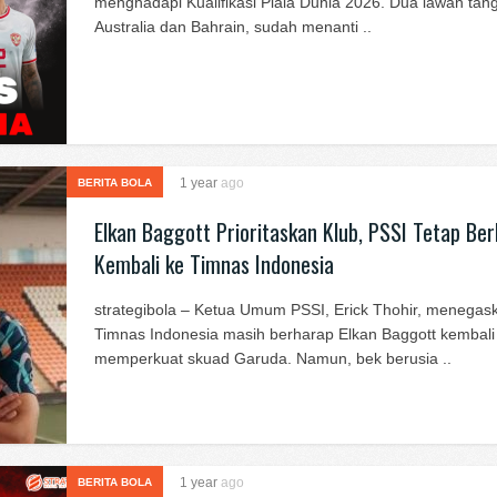
menghadapi Kualifikasi Piala Dunia 2026. Dua lawan tan
Australia dan Bahrain, sudah menanti ..
1 year
ago
BERITA BOLA
Elkan Baggott Prioritaskan Klub, PSSI Tetap Ber
Kembali ke Timnas Indonesia
strategibola – Ketua Umum PSSI, Erick Thohir, menega
Timnas Indonesia masih berharap Elkan Baggott kembali
memperkuat skuad Garuda. Namun, bek berusia ..
1 year
ago
BERITA BOLA