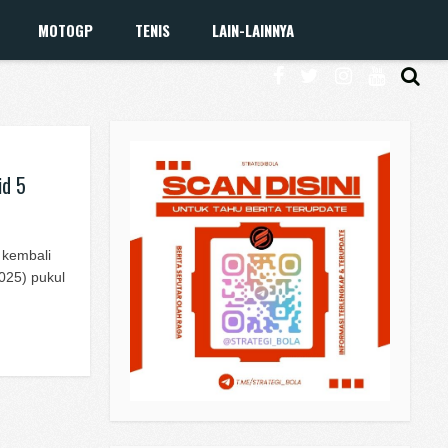
MOTOGP
TENIS
LAIN-LAINNYA
id 5
 kembali
025) pukul