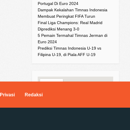
Portugal Di Euro 2024
Dampak Kekalahan Timnas Indonesia
Membuat Peringkat FIFA Turun
Final Liga Champions: Real Madrid
Diprediksi Menang 3-0
5 Pemain Termahal Timnas Jerman di
Euro 2024
Prediksi Timnas Indonesia U-19 vs
Filipina U-19, di Piala AFF U-19
Privasi
Redaksi