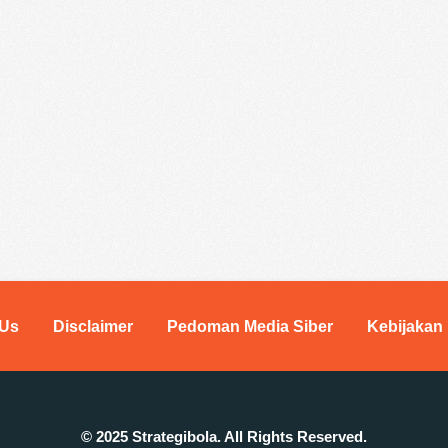
 Us
Disclaimer
Pedoman Media Siber
Kebijakan 
© 2025 Strategibola. All Rights Reserved.