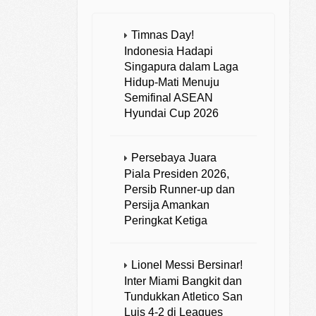
Timnas Day!
Indonesia Hadapi
Singapura dalam Laga
Hidup-Mati Menuju
Semifinal ASEAN
Hyundai Cup 2026
Persebaya Juara
Piala Presiden 2026,
Persib Runner-up dan
Persija Amankan
Peringkat Ketiga
Lionel Messi Bersinar!
Inter Miami Bangkit dan
Tundukkan Atletico San
Luis 4-2 di Leagues