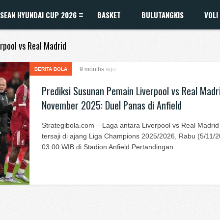
SEAN HYUNDAI CUP 2026
BASKET
BULUTANGKIS
VOLI
erpool vs Real Madrid
9 months
ago
BERITA BOLA
Prediksi Susunan Pemain Liverpool vs Real Madr
November 2025: Duel Panas di Anfield
Strategibola.com – Laga antara Liverpool vs Real Madrid
tersaji di ajang Liga Champions 2025/2026, Rabu (5/11/2
03.00 WIB di Stadion Anfield.Pertandingan ..