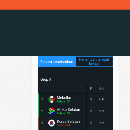
Penentuan tempat
Secara keseluruhan
ketiga
Grup A
P
GK
+/-
PTS
Meksiko
1
3
6:0
6
9
Putaran 32
Afrika Selatan
2
3
2:3
-1
4
Putaran 32
Korea Selatan
3
3
2:3
-1
3
Eliminated