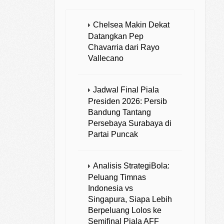
Chelsea Makin Dekat
Datangkan Pep
Chavarria dari Rayo
Vallecano
Jadwal Final Piala
Presiden 2026: Persib
Bandung Tantang
Persebaya Surabaya di
Partai Puncak
Analisis StrategiBola:
Peluang Timnas
Indonesia vs
Singapura, Siapa Lebih
Berpeluang Lolos ke
Semifinal Piala AFF