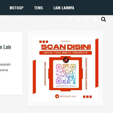
MOTOGP
TENIS
LAIN-LAINNYA
m Lain
setelah
arena