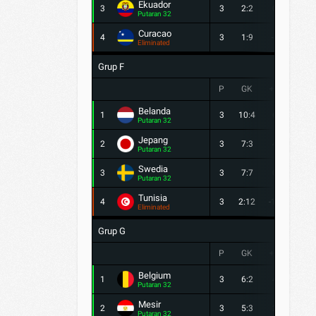
Ekuador
3
3
2:2
0
4
Putaran 32
Curacao
4
3
1:9
-8
1
Eliminated
Grup F
P
GK
+/-
PTS
Belanda
1
3
10:4
6
7
Putaran 32
Jepang
2
3
7:3
4
5
Putaran 32
Swedia
3
3
7:7
0
4
Putaran 32
Tunisia
4
3
2:12
-10
0
Eliminated
Grup G
P
GK
+/-
PTS
Belgium
1
3
6:2
4
5
Putaran 32
Mesir
2
3
5:3
2
5
Putaran 32