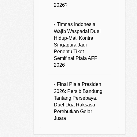
2026?
Timnas Indonesia
Wajib Waspada! Duel
Hidup-Mati Kontra
Singapura Jadi
Penentu Tiket
Semifinal Piala AFF
2026
Final Piala Presiden
2026: Persib Bandung
Tantang Persebaya,
Duel Dua Raksasa
Perebutkan Gelar
Juara