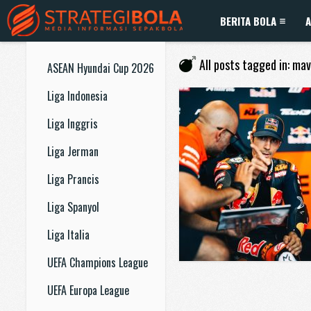
BERITA BOLA
A
All posts tagged in: ma
ASEAN Hyundai Cup 2026
Liga Indonesia
Liga Inggris
Liga Jerman
Liga Prancis
Liga Spanyol
Liga Italia
UEFA Champions League
UEFA Europa League