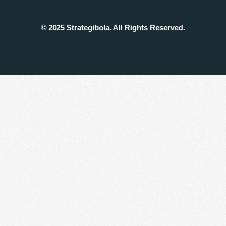
© 2025 Strategibola. All Rights Reserved.