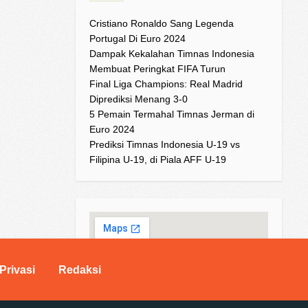
Cristiano Ronaldo Sang Legenda
Portugal Di Euro 2024
Dampak Kekalahan Timnas Indonesia
Membuat Peringkat FIFA Turun
Final Liga Champions: Real Madrid
Diprediksi Menang 3-0
5 Pemain Termahal Timnas Jerman di
Euro 2024
Prediksi Timnas Indonesia U-19 vs
Filipina U-19, di Piala AFF U-19
Privasi
Redaksi