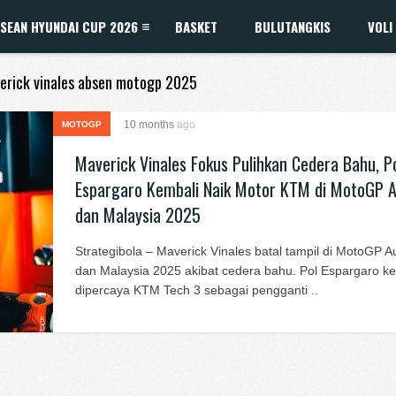
SEAN HYUNDAI CUP 2026
BASKET
BULUTANGKIS
VOLI
verick vinales absen motogp 2025
10 months
ago
MOTOGP
Maverick Vinales Fokus Pulihkan Cedera Bahu, P
Espargaro Kembali Naik Motor KTM di MotoGP A
dan Malaysia 2025
Strategibola – Maverick Vinales batal tampil di MotoGP Au
dan Malaysia 2025 akibat cedera bahu. Pol Espargaro k
dipercaya KTM Tech 3 sebagai pengganti ..