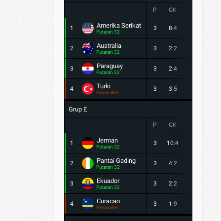
P
GK
+/-
PTS
Amerika Serikat
1
3
8:4
4
6
Putaran 32
Australia
2
3
2:2
0
4
Putaran 32
Paraguay
3
3
2:4
-2
4
Putaran 32
Turki
4
3
3:5
-2
3
Eliminated
Grup E
P
GK
+/-
PTS
Jerman
1
3
10:4
6
6
Putaran 32
Pantai Gading
2
3
4:2
2
6
Putaran 32
Ekuador
3
3
2:2
0
4
Putaran 32
Curacao
4
3
1:9
-8
1
Eliminated