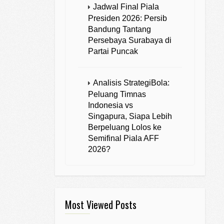
Jadwal Final Piala
Presiden 2026: Persib
Bandung Tantang
Persebaya Surabaya di
Partai Puncak
Analisis StrategiBola:
Peluang Timnas
Indonesia vs
Singapura, Siapa Lebih
Berpeluang Lolos ke
Semifinal Piala AFF
2026?
Most Viewed Posts