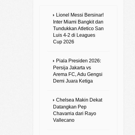
Lionel Messi Bersinar!
Inter Miami Bangkit dan
Tundukkan Atletico San
Luis 4-2 di Leagues
Cup 2026
Piala Presiden 2026:
Persija Jakarta vs
Arema FC, Adu Gengsi
Demi Juara Ketiga
Chelsea Makin Dekat
Datangkan Pep
Chavarria dari Rayo
Vallecano