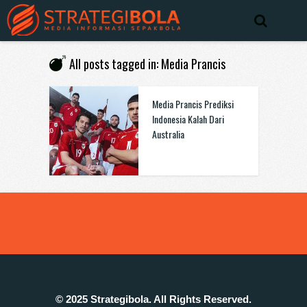
All posts tagged in: Media Prancis
Media Prancis Prediksi
Indonesia Kalah Dari
Australia
© 2025 Strategibola. All Rights Reserved.