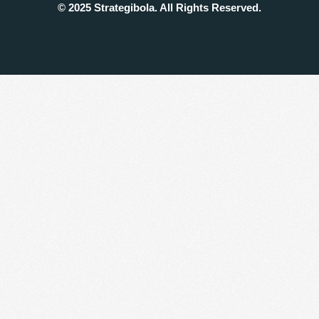
© 2025 Strategibola. All Rights Reserved.