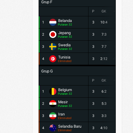
Grup F
P
GK
+/-
PTS
Belanda
1
3
10:4
6
7
Putaran 32
Jepang
2
3
7:3
4
5
Putaran 32
Swedia
3
3
7:7
0
4
Putaran 32
Tunisia
4
3
2:12
-10
0
Eliminated
Grup G
P
GK
+/-
PTS
Belgium
1
3
6:2
4
5
Putaran 32
Mesir
2
3
5:3
2
5
Putaran 32
Iran
3
3
3:3
0
3
Eliminated
Selandia Baru
4
3
4:10
-6
1
Eliminated