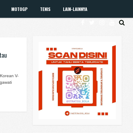
MOTOGP
TENIS
LAIN-LAINNYA
tau
 Korean V-
gawati