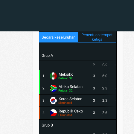
Penentuan tempat
Secara keseluruhan
ketiga
Grup A
P
GK
+/-
PTS
Meksiko
1
3
6:0
6
9
Putaran 32
Afrika Selatan
2
3
2:3
-1
4
Putaran 32
Korea Selatan
3
3
2:3
-1
3
Eliminated
Republik Ceko
4
3
2:6
-4
1
Eliminated
Grup B