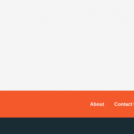
About
Contact