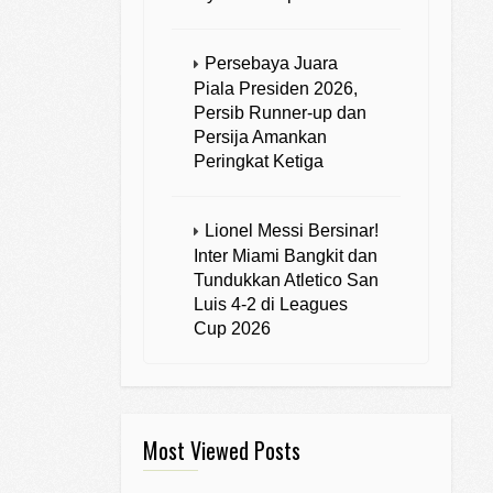
Persebaya Juara
Piala Presiden 2026,
Persib Runner-up dan
Persija Amankan
Peringkat Ketiga
Lionel Messi Bersinar!
Inter Miami Bangkit dan
Tundukkan Atletico San
Luis 4-2 di Leagues
Cup 2026
Most Viewed Posts