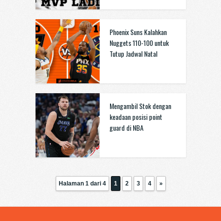
Phoenix Suns Kalahkan
Nuggets 110-100 untuk
Tutup Jadwal Natal
Mengambil Stok dengan
keadaan posisi point
guard di NBA
Halaman 1 dari 4
1
2
3
4
»