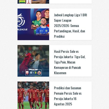
Jadwal Lengkap Liga 1 BRI
Super League
2025/2026: Semua
Pertandingan, Hasil, dan
Prediksi
Hasil Persis Solo vs
Persija Jakarta: Tiga Gol,
Tiga Poin, Macan
Kemayoran di Puncak
Klasemen
Prediksi dan Susunan
Pemain Persis Solo vs
Persija Jakarta 16
Agustus 2025