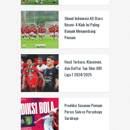
Skuad Indonesia All Stars
Resmi: 4 Klub Ini Paling
Banyak Menyumbang
Pemain
Hasil Terbaru, Klasemen,
dan Daftar Top Skor BRI
Liga 1 2024/2025
Prediksi Susunan Pemain
Persis Solo vs Persebaya
Surabaya