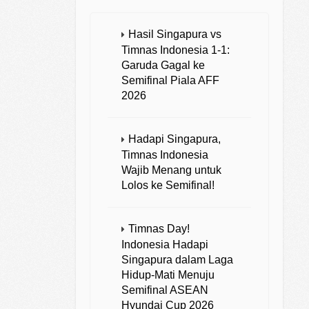
Hasil Singapura vs
Timnas Indonesia 1-1:
Garuda Gagal ke
Semifinal Piala AFF
2026
Hadapi Singapura,
Timnas Indonesia
Wajib Menang untuk
Lolos ke Semifinal!
Timnas Day!
Indonesia Hadapi
Singapura dalam Laga
Hidup-Mati Menuju
Semifinal ASEAN
Hyundai Cup 2026