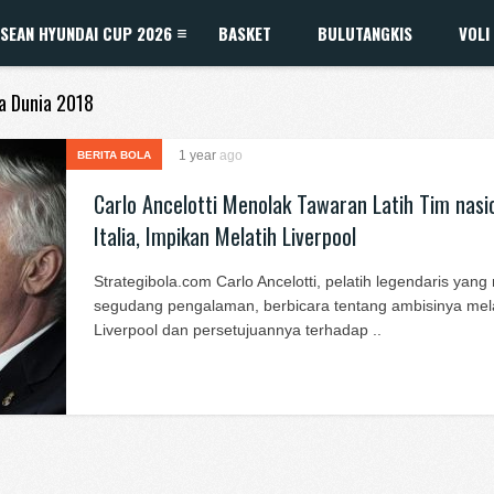
SEAN HYUNDAI CUP 2026
BASKET
BULUTANGKIS
VOLI
la Dunia 2018
1 year
ago
BERITA BOLA
Carlo Ancelotti Menolak Tawaran Latih Tim nasi
Italia, Impikan Melatih Liverpool
Strategibola.com Carlo Ancelotti, pelatih legendaris yang 
segudang pengalaman, berbicara tentang ambisinya mel
Liverpool dan persetujuannya terhadap ..