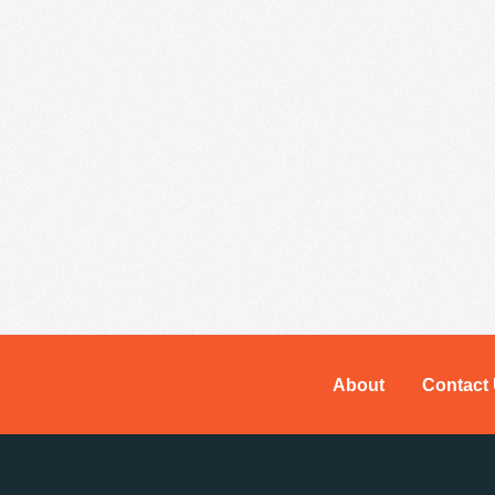
About
Contact