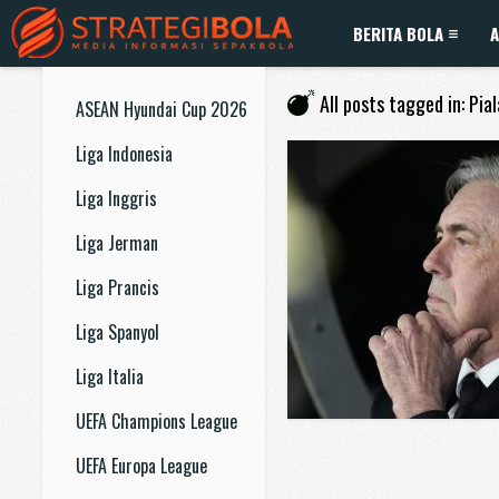
BERITA BOLA
A
All posts tagged in: Pia
ASEAN Hyundai Cup 2026
Liga Indonesia
Liga Inggris
Liga Jerman
Liga Prancis
Liga Spanyol
Liga Italia
UEFA Champions League
UEFA Europa League