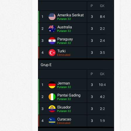
P
GK
+/-
PTS
Amerika Serikat
1
3
8:4
4
6
Putaran 32
Australia
2
3
2:2
0
4
Putaran 32
Paraguay
3
3
2:4
-2
4
Putaran 32
Turki
4
3
3:5
-2
3
Eliminated
Grup E
P
GK
+/-
PTS
Jerman
1
3
10:4
6
6
Putaran 32
Pantai Gading
2
3
4:2
2
6
Putaran 32
Ekuador
3
3
2:2
0
4
Putaran 32
Curacao
4
3
1:9
-8
1
Eliminated