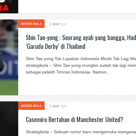
1 year
ago
BERITA BOLA
Shin Tae-yong : Seorang ayah yang bangga, Hadi
‘Garuda Derby’ di Thailand
Shin Tae-yong Tak Lupakan Indonesia Meski Tak Lagi Me
strategibola – Shin Tae-yong mungkin sudah tak lagi men
sebagai pelatih Timnas Indonesia. Namun, ..
1 year
ago
BERITA BOLA
Casemiro Bertahan di Manchester United?
Strategibola – Sebuah rumor baru mengemuka mengena