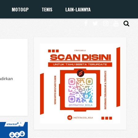
MOTOGP
TENIS
LAIN-LAINNYA
adirkan