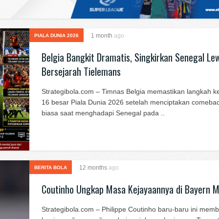
1 month
ago
PIALA DUNIA 2026
Belgia Bangkit Dramatis, Singkirkan Senegal Le
Bersejarah Tielemans
Strategibola.com – Timnas Belgia memastikan langkah k
16 besar Piala Dunia 2026 setelah menciptakan comebac
biasa saat menghadapi Senegal pada ..
12 months
ago
BERITA BOLA
Coutinho Ungkap Masa Kejayaannya di Bayern M
Strategibola.com – Philippe Coutinho baru-baru ini mem