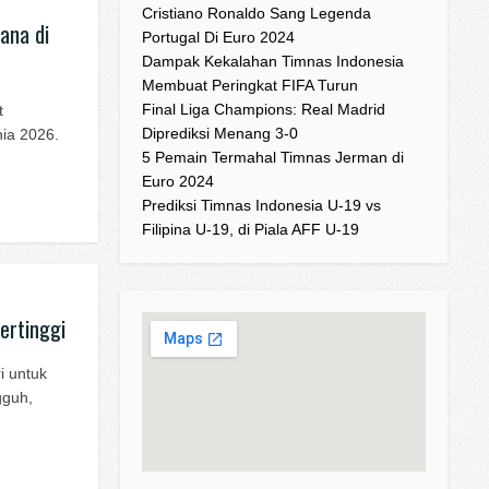
Cristiano Ronaldo Sang Legenda
ana di
Portugal Di Euro 2024
Dampak Kekalahan Timnas Indonesia
Membuat Peringkat FIFA Turun
Final Liga Champions: Real Madrid
t
Diprediksi Menang 3-0
nia 2026.
5 Pemain Termahal Timnas Jerman di
Euro 2024
Prediksi Timnas Indonesia U-19 vs
Filipina U-19, di Piala AFF U-19
ertinggi
i untuk
gguh,