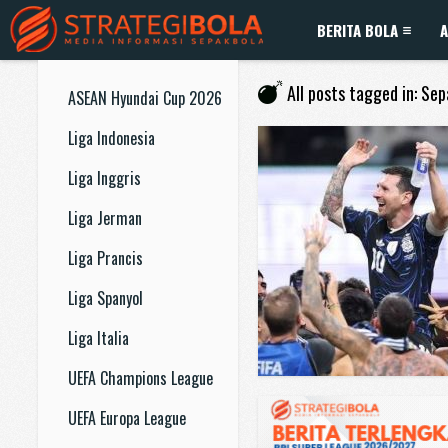
BERITA BOLA
A
All posts tagged in: Se
ASEAN Hyundai Cup 2026
Liga Indonesia
Liga Inggris
Liga Jerman
Liga Prancis
Liga Spanyol
Liga Italia
UEFA Champions League
UEFA Europa League