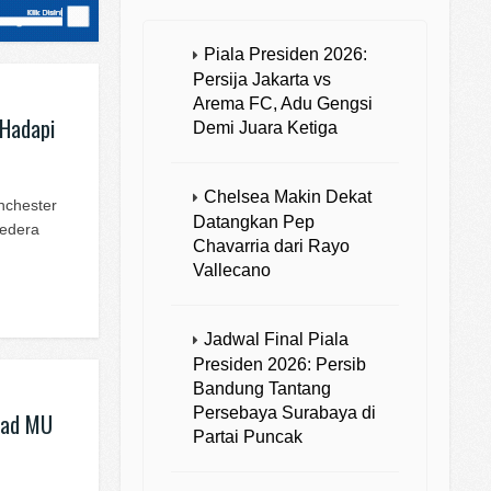
Piala Presiden 2026:
Persija Jakarta vs
Arema FC, Adu Gengsi
Hadapi
Demi Juara Ketiga
Chelsea Makin Dekat
nchester
Datangkan Pep
Cedera
Chavarria dari Rayo
Vallecano
Jadwal Final Piala
Presiden 2026: Persib
Bandung Tantang
Persebaya Surabaya di
uad MU
Partai Puncak