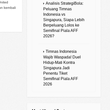
nited
Analisis StrategiBola:
n kembali
Peluang Timnas
Indonesia vs
Singapura, Siapa Lebih
Berpeluang Lolos ke
Semifinal Piala AFF
2026?
Timnas Indonesia
Wajib Waspada! Duel
Hidup-Mati Kontra
Singapura Jadi
Penentu Tiket
Semifinal Piala AFF
2026