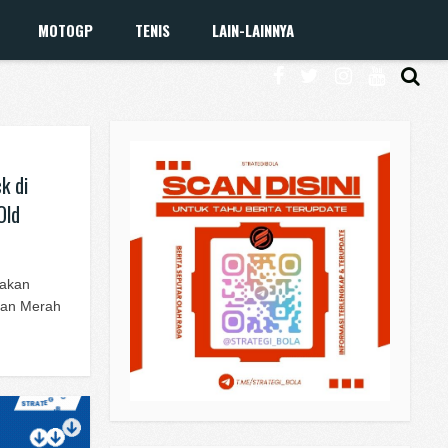
MOTOGP
TENIS
LAIN-LAINNYA
k di
Old
rakan
etan Merah