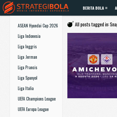
BERITA BOLA
A
All posts tagged in: Sn
ASEAN Hyundai Cup 2026
Liga Indonesia
Liga Inggris
Liga Jerman
Liga Prancis
Liga Spanyol
Liga Italia
UEFA Champions League
UEFA Europa League