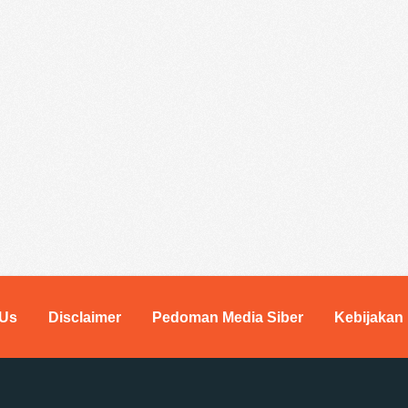
 Us
Disclaimer
Pedoman Media Siber
Kebijakan 