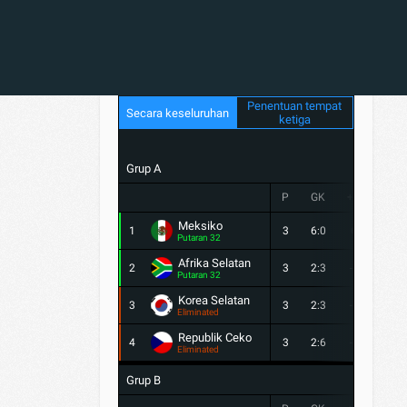
Penentuan tempat
Secara keseluruhan
ketiga
Grup A
P
GK
+/-
PTS
Meksiko
1
3
6:0
6
9
Putaran 32
Afrika Selatan
2
3
2:3
-1
4
Putaran 32
Korea Selatan
3
3
2:3
-1
3
Eliminated
Republik Ceko
4
3
2:6
-4
1
Eliminated
Grup B