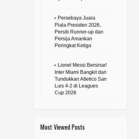
Persebaya Juara
Piala Presiden 2026,
Persib Runner-up dan
Persija Amankan
Peringkat Ketiga
Lionel Messi Bersinar!
Inter Miami Bangkit dan
Tundukkan Atletico San
Luis 4-2 di Leagues
Cup 2026
Most Viewed Posts