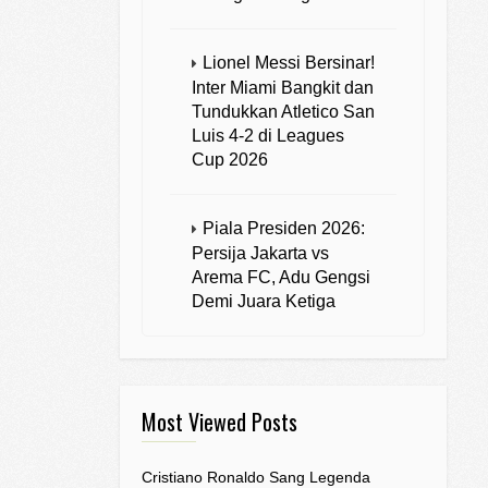
Lionel Messi Bersinar!
Inter Miami Bangkit dan
Tundukkan Atletico San
Luis 4-2 di Leagues
Cup 2026
Piala Presiden 2026:
Persija Jakarta vs
Arema FC, Adu Gengsi
Demi Juara Ketiga
Most Viewed Posts
Cristiano Ronaldo Sang Legenda