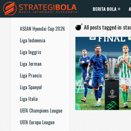
BERITA BOLA
A
All posts tagged in: sta
ASEAN Hyundai Cup 2026
Liga Indonesia
Liga Inggris
Liga Jerman
Liga Prancis
Liga Spanyol
Liga Italia
UEFA Champions League
UEFA Europa League