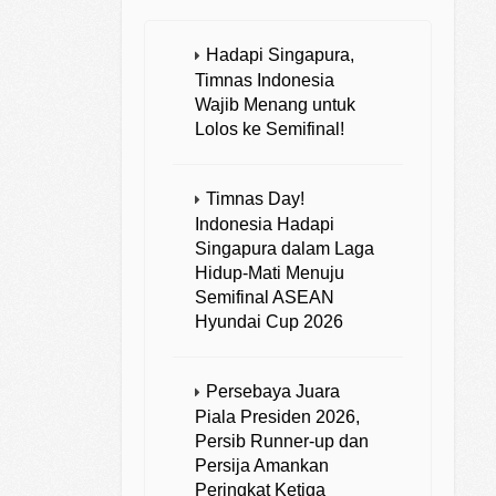
Hadapi Singapura,
Timnas Indonesia
Wajib Menang untuk
Lolos ke Semifinal!
Timnas Day!
Indonesia Hadapi
Singapura dalam Laga
Hidup-Mati Menuju
Semifinal ASEAN
Hyundai Cup 2026
Persebaya Juara
Piala Presiden 2026,
Persib Runner-up dan
Persija Amankan
Peringkat Ketiga