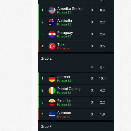
Amerika Serikat
1
3
8:4
4
6
Putaran 32
Australia
2
3
2:2
0
4
Putaran 32
Paraguay
3
3
2:4
-2
4
Putaran 32
Turki
4
3
3:5
-2
3
Eliminated
Grup E
P
GK
+/-
PTS
Jerman
1
3
10:4
6
6
Putaran 32
Pantai Gading
2
3
4:2
2
6
Putaran 32
Ekuador
3
3
2:2
0
4
Putaran 32
Curacao
4
3
1:9
-8
1
Eliminated
Grup F