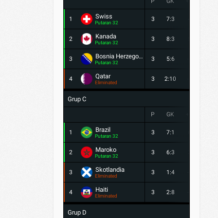
P
GK
+/-
PTS
Swiss
1
3
7:3
4
7
Putaran 32
Kanada
2
3
8:3
5
4
Putaran 32
Bosnia Herzegovina
3
3
5:6
-1
4
Putaran 32
Qatar
4
3
2:10
-8
1
Eliminated
Grup C
P
GK
+/-
PTS
Brazil
1
3
7:1
6
7
Putaran 32
Maroko
2
3
6:3
3
7
Putaran 32
Skotlandia
3
3
1:4
-3
3
Eliminated
Haiti
4
3
2:8
-6
0
Eliminated
Grup D