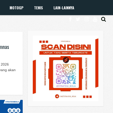
MOTOGP
TENIS
LAIN-LAINNYA
imnas
a 2026
 yang akan