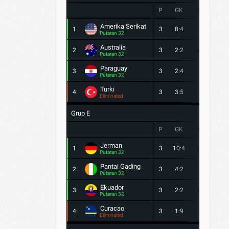
P
GK
+/-
PTS
Amerika Serikat
1
3
8:4
4
6
Putaran 32
Australia
2
3
2:2
0
4
Putaran 32
Paraguay
3
3
2:4
-2
4
Putaran 32
Turki
4
3
3:5
-2
3
Eliminated
Grup E
P
GK
+/-
PTS
Jerman
1
3
10:4
6
6
Putaran 32
Pantai Gading
2
3
4:2
2
6
Putaran 32
Ekuador
3
3
2:2
0
4
Putaran 32
Curacao
4
3
1:9
-8
1
Eliminated